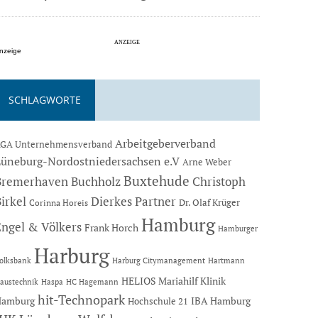
nzeige
SCHLAGWORTE
Arbeitgeberverband
GA Unternehmensverband
Lüneburg-Nordostniedersachsen e.V
Arne Weber
Buxtehude
Bremerhaven
Buchholz
Christoph
Dierkes Partner
irkel
Dr. Olaf Krüger
Corinna Horeis
Hamburg
Engel & Völkers
Frank Horch
Hamburger
Harburg
Hartmann
olksbank
Harburg Citymanagement
HELIOS Mariahilf Klinik
austechnik
Haspa
HC Hagemann
hit-Technopark
Hamburg
IBA Hamburg
Hochschule 21