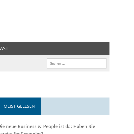
AST
MEIST GELESEN
ie neue Business & People ist da: Haben Sie
ereits Ihr Exemplar?