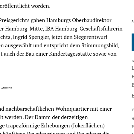
röffentlicht worden.
 Preisgerichts gaben Hamburgs Oberbaudirektor
A
eiter Hamburg-Mitte, IBA Hamburg-Geschäftsführerin
chts, Ingrid Spengler, jetzt den Siegerentwurf
fen ausgewählt und entspricht dem Stimmungsbild,
t auch der Bau einer Kindertagesstätte sowie von
A
B
nd nachbarschaftlichen Wohnquartier mit einer
V
kelt werden. Der Damm der derzeitigen
H
ige trapezförmige Erhebungen (Jokerflächen)
en künftigen Bewohnerinnen und Bewohner die