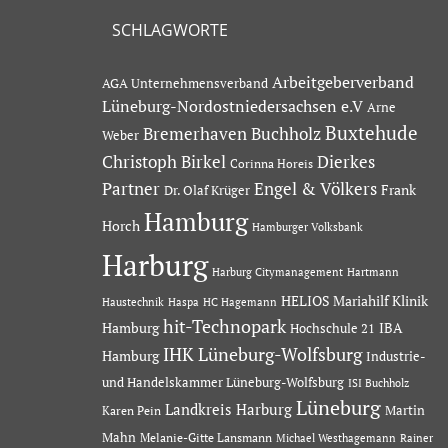
SCHLAGWORTE
Arbeitgeberverband
AGA Unternehmensverband
Lüneburg-Nordostniedersachsen e.V
Arne
Buxtehude
Bremerhaven
Buchholz
Weber
Dierkes
Christoph Birkel
Corinna Horeis
Partner
Engel & Völkers
Dr. Olaf Krüger
Frank
Hamburg
Horch
Hamburger Volksbank
Harburg
Hartmann
Harburg Citymanagement
HELIOS Mariahilf Klinik
Haustechnik
Haspa
HC Hagemann
hit-Technopark
Hamburg
IBA
Hochschule 21
IHK Lüneburg-Wolfsburg
Hamburg
Industrie-
und Handelskammer Lüneburg-Wolfsburg
ISI Buchholz
Lüneburg
Landkreis Harburg
Martin
Karen Pein
Mahn
Melanie-Gitte Lansmann
Michael Westhagemann
Rainer