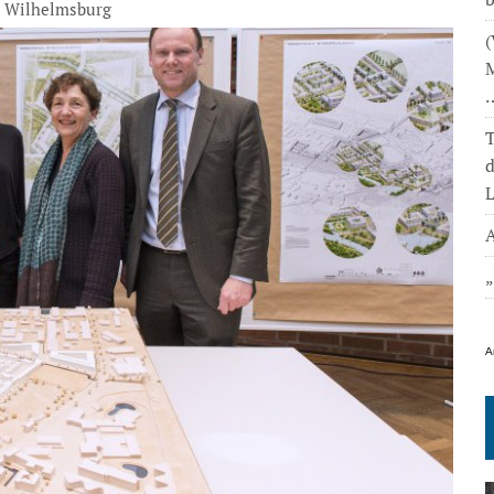
Wilhelmsburg
(
M
T
L
A
A