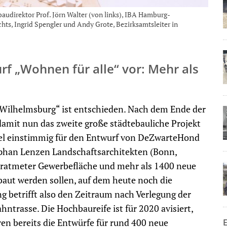
baudirektor Prof. Jörn Walter (von links), IBA Hamburg-
chts, Ingrid Spengler und Andy Grote, Bezirksamtsleiter in
rf „Wohnen für alle“ vor: Mehr als
 Wilhelmsburg“ ist entschieden. Nach dem Ende der
amit nun das zweite große städtebauliche Projekt
 fiel einstimmig für den Entwurf von DeZwarteHond
ephan Lenzen Landschaftsarchitekten (Bonn,
ratmeter Gewerbefläche und mehr als 1400 neue
aut werden sollen, auf dem heute noch die
g betrifft also den Zeitraum nach Verlegung der
ntrasse. Die Hochbaureife ist für 2020 avisiert,
en bereits die Entwürfe für rund 400 neue