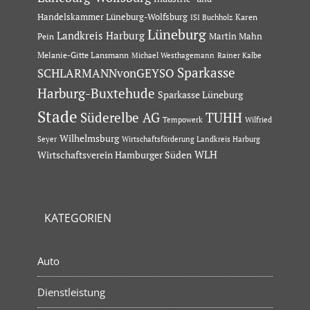
Handelskammer Lüneburg-Wolfsburg
Karen
ISI Buchholz
Lüneburg
Landkreis Harburg
Martin Mahn
Pein
Melanie-Gitte Lansmann
Michael Westhagemann
Rainer Kalbe
Sparkasse
SCHLARMANNvonGEYSO
Harburg-Buxtehude
Sparkasse Lüneburg
Stade
Süderelbe AG
TUHH
Tempowerk
Wilfried
Wilhelmsburg
Seyer
Wirtschaftsförderung Landkreis Harburg
Wirtschaftsverein Hamburger Süden
WLH
KATEGORIEN
Auto
Dienstleistung