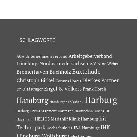
SCHLAGWORTE
Arbeitgeberverband
AGA Unternehmensverband
Lüneburg-Nordostniedersachsen e.V
Arne Weber
Buxtehude
Bremerhaven
Buchholz
Dierkes Partner
Christoph Birkel
Corinna Horeis
Engel & Völkers
Dr. Olaf Krüger
Frank Horch
Harburg
Hamburg
Hamburger Volksbank
Hartmann Haustechnik
Haspa
Harburg Citymanagement
HC
hit-
HELIOS Mariahilf Klinik Hamburg
Hagemann
Technopark
IHK
IBA Hamburg
Hochschule 21
Lüneburg-Wolfsburg
Industrie- und