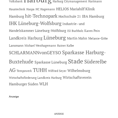
Hartmann
Volksbank
Harburg Citymanagement
HELIOS Mariahilf Klinik
Haustechnik
Haspa
HC Hagemann
hit-Technopark
Hamburg
IBA Hamburg
Hochschule 21
IHK Lüneburg-Wolfsburg
Industrie- und
Handelskammer Lüneburg-Wolfsburg
Karen Pein
ISI Buchholz
Lüneburg
Landkreis Harburg
Martin Mahn
Melanie-Gitte
Lansmann
Michael Westhagemann
Rainer Kalbe
Sparkasse Harburg-
SCHLARMANNvonGEYSO
Stade
Buxtehude
Süderelbe
Sparkasse Lüneburg
AG
TUHH
Wilhelmsburg
Tempowerk
Wilfried Seyer
Wirtschaftsverein
Wirtschaftsförderung Landkreis Harburg
Hamburger Süden
WLH
Anzeige