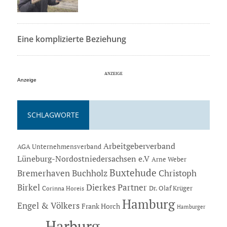
Eine komplizierte Beziehung
Anzeige
SCHLAGWORTE
Arbeitgeberverband
AGA Unternehmensverband
Lüneburg-Nordostniedersachsen e.V
Arne Weber
Buxtehude
Bremerhaven
Buchholz
Christoph
Dierkes Partner
Birkel
Dr. Olaf Krüger
Corinna Horeis
Hamburg
Engel & Völkers
Frank Horch
Hamburger
Harburg