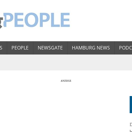
S
PEOPLE
NEWSGATE
HAMBURG NEWS
PODC
D
b