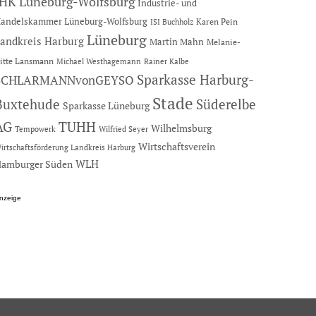
IHK Lüneburg-Wolfsburg
Industrie- und
andelskammer Lüneburg-Wolfsburg
Karen Pein
ISI Buchholz
Lüneburg
andkreis Harburg
Martin Mahn
Melanie-
itte Lansmann
Michael Westhagemann
Rainer Kalbe
Sparkasse Harburg-
SCHLARMANNvonGEYSO
Stade
Buxtehude
Süderelbe
Sparkasse Lüneburg
AG
TUHH
Wilhelmsburg
Tempowerk
Wilfried Seyer
Wirtschaftsverein
irtschaftsförderung Landkreis Harburg
amburger Süden
WLH
nzeige