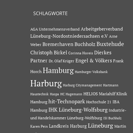
SCHLAGWORTE
Arbeitgeberverband
AGA Unternehmensverband
Lüneburg-Nordostniedersachsen e.V
Arne
Buxtehude
Bremerhaven
Buchholz
Weber
Dierkes
Christoph Birkel
Corinna Horeis
Partner
Engel & Völkers
Dr. Olaf Krüger
Frank
Hamburg
Horch
Hamburger Volksbank
Harburg
Hartmann
Harburg Citymanagement
HELIOS Mariahilf Klinik
Haustechnik
Haspa
HC Hagemann
hit-Technopark
Hamburg
IBA
Hochschule 21
IHK Lüneburg-Wolfsburg
Hamburg
Industrie-
und Handelskammer Lüneburg-Wolfsburg
ISI Buchholz
Lüneburg
Landkreis Harburg
Martin
Karen Pein