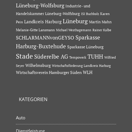
Lüneburg-Wolfsburg
Industrie- und
Handelskammer Lüneburg-Wolfsburg
Karen
ISI Buchholz
Lüneburg
Landkreis Harburg
Martin Mahn
Pein
Melanie-Gitte Lansmann
Michael Westhagemann
Rainer Kalbe
Sparkasse
SCHLARMANNvonGEYSO
Harburg-Buxtehude
Sparkasse Lüneburg
Stade
Süderelbe AG
TUHH
Tempowerk
Wilfried
Wilhelmsburg
Seyer
Wirtschaftsförderung Landkreis Harburg
Wirtschaftsverein Hamburger Süden
WLH
KATEGORIEN
Auto
Dienstleistung