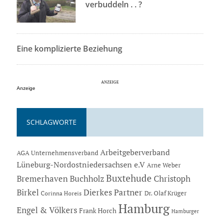
verbuddeln . . ?
Eine komplizierte Beziehung
Anzeige
SCHLAGWORTE
Arbeitgeberverband
AGA Unternehmensverband
Lüneburg-Nordostniedersachsen e.V
Arne Weber
Buxtehude
Bremerhaven
Buchholz
Christoph
Dierkes Partner
Birkel
Dr. Olaf Krüger
Corinna Horeis
Hamburg
Engel & Völkers
Frank Horch
Hamburger