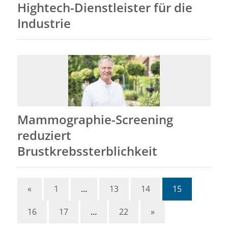
Hightech-Dienstleister für die
Industrie
Mammographie-Screening
reduziert
Brustkrebssterblichkeit
«
1
…
13
14
15
16
17
…
22
»