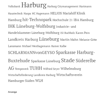
Harburg
Hartmann
Volksbank
Harburg Citymanagement
HELIOS Mariahilf Klinik
Haustechnik
Haspa
HC Hagemann
hit-Technopark
Hamburg
IBA Hamburg
Hochschule 21
IHK Lüneburg-Wolfsburg
Industrie- und
Handelskammer Lüneburg-Wolfsburg
Karen Pein
ISI Buchholz
Lüneburg
Landkreis Harburg
Martin Mahn
Melanie-Gitte
Lansmann
Michael Westhagemann
Rainer Kalbe
Sparkasse Harburg-
SCHLARMANNvonGEYSO
Stade
Buxtehude
Süderelbe
Sparkasse Lüneburg
AG
TUHH
Wilhelmsburg
Tempowerk
Wilfried Seyer
Wirtschaftsverein
Wirtschaftsförderung Landkreis Harburg
Hamburger Süden
WLH
Anzeige