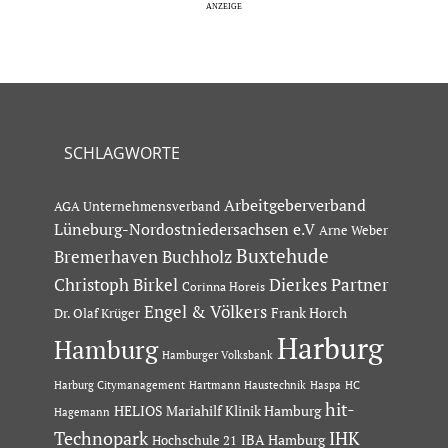
SCHLAGWORTE
Arbeitgeberverband
AGA Unternehmensverband
Lüneburg-Nordostniedersachsen e.V
Arne Weber
Buxtehude
Bremerhaven
Buchholz
Dierkes Partner
Christoph Birkel
Corinna Horeis
Engel & Völkers
Dr. Olaf Krüger
Frank Horch
Harburg
Hamburg
Hamburger Volksbank
Hartmann Haustechnik
Haspa
Harburg Citymanagement
HC
hit-
HELIOS Mariahilf Klinik Hamburg
Hagemann
Technopark
IHK
IBA Hamburg
Hochschule 21