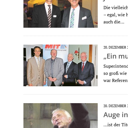
Die vielleic
– egal, wie
auch die…
20. DEZEMBER 
„Ein mu
Superintend
so groß wie
war Refere
20. DEZEMBER 
Auge in
…ist der Ti