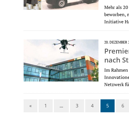
Mehr als 20
beworben, m
Initiative
20. DEZEMBER 
Premier
nach S
Im Rahmen i
Innovatione
Netzwerk fü
«
1
…
3
4
5
6