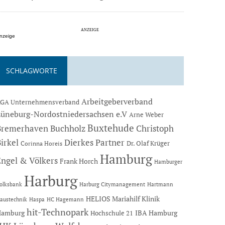
nzeige
SCHLAGWORTE
Arbeitgeberverband
GA Unternehmensverband
Lüneburg-Nordostniedersachsen e.V
Arne Weber
Buxtehude
Bremerhaven
Buchholz
Christoph
Dierkes Partner
irkel
Dr. Olaf Krüger
Corinna Horeis
Hamburg
Engel & Völkers
Frank Horch
Hamburger
Harburg
Hartmann
olksbank
Harburg Citymanagement
HELIOS Mariahilf Klinik
austechnik
Haspa
HC Hagemann
hit-Technopark
Hamburg
IBA Hamburg
Hochschule 21