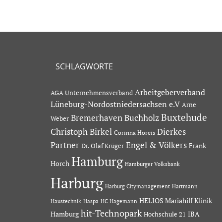
SCHLAGWORTE
Arbeitgeberverband
AGA Unternehmensverband
Lüneburg-Nordostniedersachsen e.V
Arne
Buxtehude
Bremerhaven
Buchholz
Weber
Dierkes
Christoph Birkel
Corinna Horeis
Partner
Engel & Völkers
Dr. Olaf Krüger
Frank
Hamburg
Horch
Hamburger Volksbank
Harburg
Hartmann
Harburg Citymanagement
HELIOS Mariahilf Klinik
Haustechnik
Haspa
HC Hagemann
hit-Technopark
Hamburg
IBA
Hochschule 21