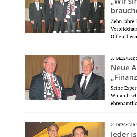
„Wir si
brauch
Zehn Jahre 
Vorbildchar
Offiziell w
20. DEZEMBER 
Neue Au
„Finanz
Seine Exper
Winand, sch
ehrenamtli
20. DEZEMBER 
Jeder i