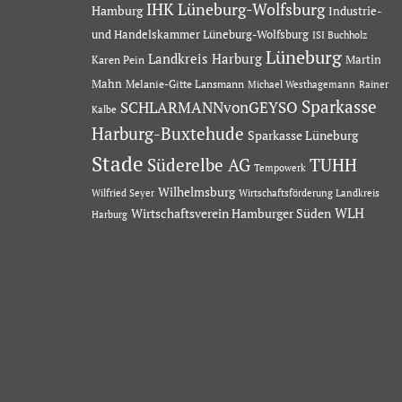
IHK Lüneburg-Wolfsburg
Hamburg
Industrie-
und Handelskammer Lüneburg-Wolfsburg
ISI Buchholz
Lüneburg
Landkreis Harburg
Martin
Karen Pein
Mahn
Melanie-Gitte Lansmann
Michael Westhagemann
Rainer
Sparkasse
SCHLARMANNvonGEYSO
Kalbe
Harburg-Buxtehude
Sparkasse Lüneburg
Stade
Süderelbe AG
TUHH
Tempowerk
Wilhelmsburg
Wilfried Seyer
Wirtschaftsförderung Landkreis
Wirtschaftsverein Hamburger Süden
WLH
Harburg