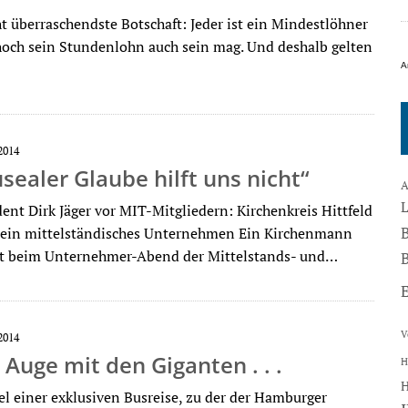
ht überraschendste Botschaft: Jeder ist ein Mindestlöhner
 hoch sein Stundenlohn auch sein mag. Und deshalb gelten
A
2014
sealer Glaube hilft uns nicht“
A
ent Dirk Jäger vor MIT-Mitgliedern: Kirchenkreis Hittfeld
 ein mittelständisches Unternehmen Ein Kirchenmann
nt beim Unternehmer-Abend der Mittelstands- und…
B
V
2014
 Auge mit den Giganten . . .
H
tel einer exklusiven Busreise, zu der der Hamburger