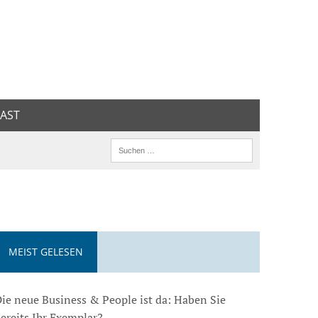
AST
MEIST GELESEN
ie neue Business & People ist da: Haben Sie
ereits Ihr Exemplar?