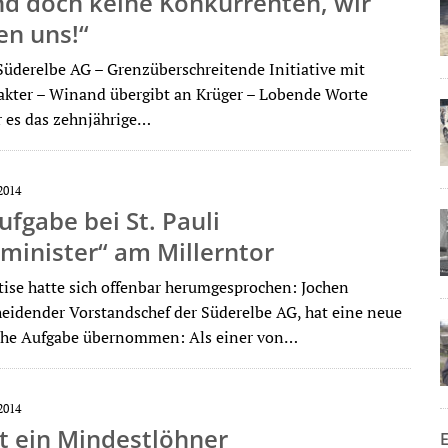
nd doch keine Konkurrenten, wir
en uns!“
Süderelbe AG – Grenzüberschreitende Initiative mit
akter – Winand übergibt an Krüger – Lobende Worte
ar es das zehnjährige…
2014
fgabe bei St. Pauli
minister“ am Millerntor
tise hatte sich offenbar herumgesprochen: Jochen
eidender Vorstandschef der Süderelbe AG, hat eine neue
che Aufgabe übernommen: Als einer von…
2014
st ein Mindestlöhner