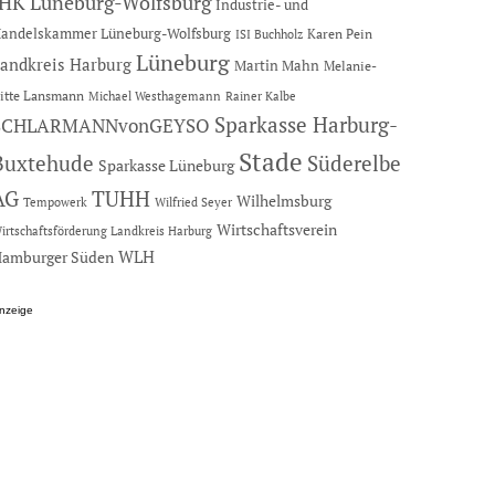
IHK Lüneburg-Wolfsburg
Industrie- und
andelskammer Lüneburg-Wolfsburg
Karen Pein
ISI Buchholz
Lüneburg
andkreis Harburg
Martin Mahn
Melanie-
itte Lansmann
Michael Westhagemann
Rainer Kalbe
Sparkasse Harburg-
SCHLARMANNvonGEYSO
Stade
Buxtehude
Süderelbe
Sparkasse Lüneburg
AG
TUHH
Wilhelmsburg
Tempowerk
Wilfried Seyer
Wirtschaftsverein
irtschaftsförderung Landkreis Harburg
amburger Süden
WLH
nzeige