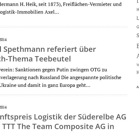
Hermann H. Heik, seit 1873), Freiflächen-Vermieter und
H
Logistik-Immobilien Axel…
L
G
2014
l Spethmann referiert über
ch-Thema Teebeutel
W
verein: Sanktionen gegen Putin zwingen OTG zu
H
verlagerung nach Russland Die angespannte politische
 Ukraine und damit in ganz Europa geht…
A
2014
nftspreis Logistik der Süderelbe AG
n TTT The Team Composite AG in