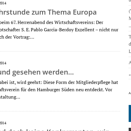
2014
ehrstunde zum Thema Europa
(
M
beim 67. Herrenabend des Wirtschaftsvereins: Der
tschafter S. E. Pablo Garcia-Berdoy Exzellent – nicht nur
T
uch der Vortrag:…
L
A
2014
und gesehen werden…
bei ist, wird geehrt: Diese Form der Mitgliederpflege hat
aftsverein für den Hamburger Süden neu entdeckt. Vor
A
staltung…
2014