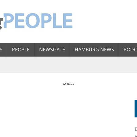
S
PEOPLE
NEWSGATE
HAMBURG NEWS
PODC
D
b