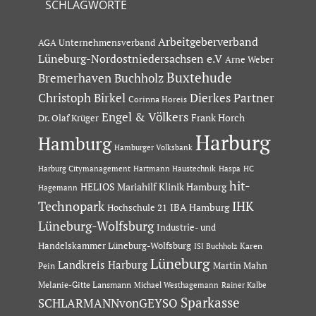
SCHLAGWORTE
Arbeitgeberverband
AGA Unternehmensverband
Lüneburg-Nordostniedersachsen e.V
Arne Weber
Buxtehude
Bremerhaven
Buchholz
Dierkes Partner
Christoph Birkel
Corinna Horeis
Engel & Völkers
Dr. Olaf Krüger
Frank Horch
Harburg
Hamburg
Hamburger Volksbank
Hartmann Haustechnik
Haspa
Harburg Citymanagement
HC
hit-
HELIOS Mariahilf Klinik Hamburg
Hagemann
Technopark
IHK
IBA Hamburg
Hochschule 21
Lüneburg-Wolfsburg
Industrie- und
Handelskammer Lüneburg-Wolfsburg
Karen
ISI Buchholz
Lüneburg
Landkreis Harburg
Martin Mahn
Pein
Melanie-Gitte Lansmann
Michael Westhagemann
Rainer Kalbe
Sparkasse
SCHLARMANNvonGEYSO