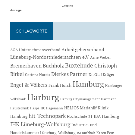
Anzeige
SCHLAGWORTE
Arbeitgeberverband
AGA Unternehmensverband
Lüneburg-Nordostniedersachsen e.V
Arne Weber
Buxtehude
Bremerhaven
Buchholz
Christoph
Dierkes Partner
Birkel
Dr. Olaf Krüger
Corinna Horeis
Hamburg
Engel & Völkers
Frank Horch
Hamburger
Harburg
Hartmann
Volksbank
Harburg Citymanagement
HELIOS Mariahilf Klinik
Haustechnik
Haspa
HC Hagemann
hit-Technopark
Hamburg
IBA Hamburg
Hochschule 21
IHK Lüneburg-Wolfsburg
Industrie- und
Handelskammer Lüneburg-Wolfsburg
Karen Pein
ISI Buchholz