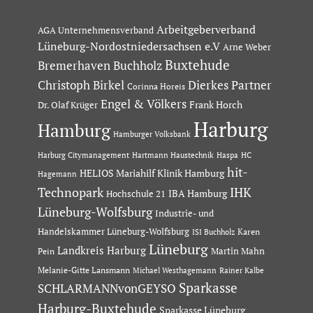
Arbeitgeberverband
AGA Unternehmensverband
Lüneburg-Nordostniedersachsen e.V
Arne Weber
Buxtehude
Bremerhaven
Buchholz
Dierkes Partner
Christoph Birkel
Corinna Horeis
Engel & Völkers
Dr. Olaf Krüger
Frank Horch
Harburg
Hamburg
Hamburger Volksbank
Hartmann Haustechnik
Haspa
Harburg Citymanagement
HC
hit-
HELIOS Mariahilf Klinik Hamburg
Hagemann
Technopark
IHK
IBA Hamburg
Hochschule 21
Lüneburg-Wolfsburg
Industrie- und
Handelskammer Lüneburg-Wolfsburg
Karen
ISI Buchholz
Lüneburg
Landkreis Harburg
Martin Mahn
Pein
Melanie-Gitte Lansmann
Michael Westhagemann
Rainer Kalbe
Sparkasse
SCHLARMANNvonGEYSO
Harburg-Buxtehude
Sparkasse Lüneburg