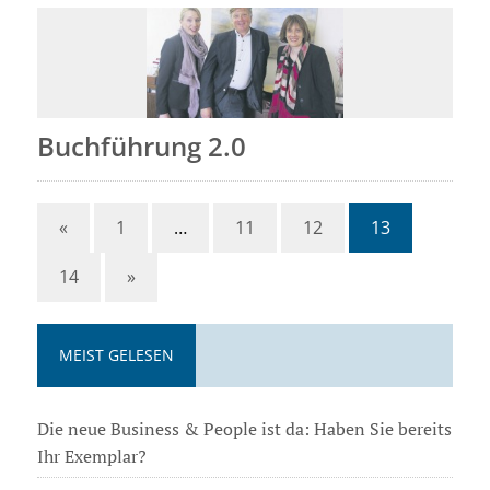
Buchführung 2.0
«
1
…
11
12
13
14
»
MEIST GELESEN
Die neue Business & People ist da: Haben Sie bereits
Ihr Exemplar?