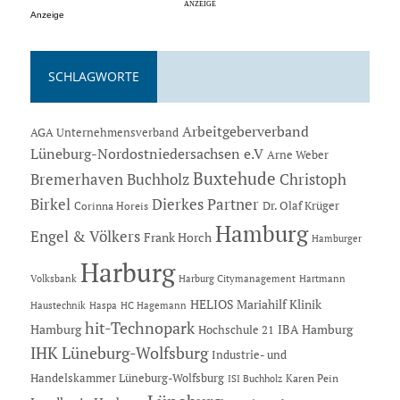
Anzeige
SCHLAGWORTE
Arbeitgeberverband
AGA Unternehmensverband
Lüneburg-Nordostniedersachsen e.V
Arne Weber
Buxtehude
Bremerhaven
Buchholz
Christoph
Dierkes Partner
Birkel
Dr. Olaf Krüger
Corinna Horeis
Hamburg
Engel & Völkers
Frank Horch
Hamburger
Harburg
Hartmann
Volksbank
Harburg Citymanagement
HELIOS Mariahilf Klinik
Haustechnik
Haspa
HC Hagemann
hit-Technopark
Hamburg
IBA Hamburg
Hochschule 21
IHK Lüneburg-Wolfsburg
Industrie- und
Handelskammer Lüneburg-Wolfsburg
Karen Pein
ISI Buchholz