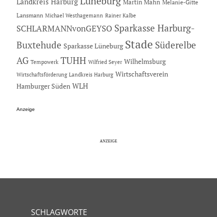
Lüneburg
Landkreis Harburg
Martin Mahn
Melanie-Gitte
Lansmann
Michael Westhagemann
Rainer Kalbe
Sparkasse Harburg-
SCHLARMANNvonGEYSO
Stade
Buxtehude
Süderelbe
Sparkasse Lüneburg
AG
TUHH
Wilhelmsburg
Tempowerk
Wilfried Seyer
Wirtschaftsverein
Wirtschaftsförderung Landkreis Harburg
Hamburger Süden
WLH
Anzeige
SCHLAGWORTE