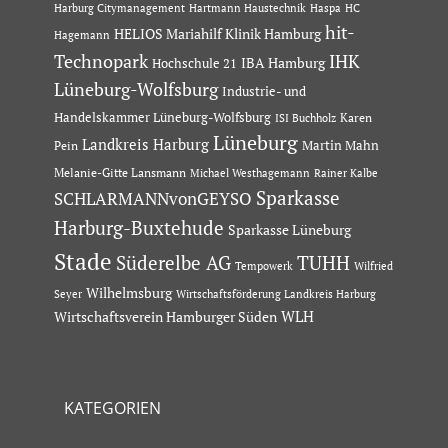
Hartmann Haustechnik
Haspa
Harburg Citymanagement
HC
hit-
HELIOS Mariahilf Klinik Hamburg
Hagemann
Technopark
IHK
IBA Hamburg
Hochschule 21
Lüneburg-Wolfsburg
Industrie- und
Handelskammer Lüneburg-Wolfsburg
Karen
ISI Buchholz
Lüneburg
Landkreis Harburg
Martin Mahn
Pein
Melanie-Gitte Lansmann
Michael Westhagemann
Rainer Kalbe
Sparkasse
SCHLARMANNvonGEYSO
Harburg-Buxtehude
Sparkasse Lüneburg
Stade
Süderelbe AG
TUHH
Tempowerk
Wilfried
Wilhelmsburg
Seyer
Wirtschaftsförderung Landkreis Harburg
Wirtschaftsverein Hamburger Süden
WLH
KATEGORIEN