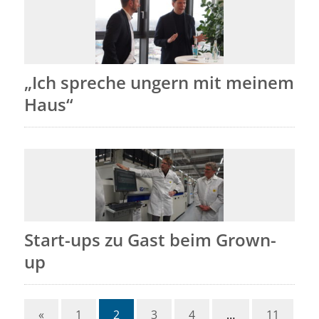
„Ich spreche ungern mit meinem
Haus“
Start-ups zu Gast beim Grown-
up
«
1
2
3
4
…
11