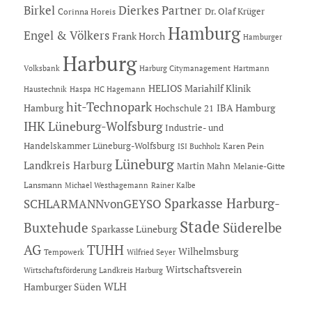
Dierkes Partner
Birkel
Dr. Olaf Krüger
Corinna Horeis
Hamburg
Engel & Völkers
Frank Horch
Hamburger
Harburg
Hartmann
Volksbank
Harburg Citymanagement
HELIOS Mariahilf Klinik
Haustechnik
Haspa
HC Hagemann
hit-Technopark
Hamburg
IBA Hamburg
Hochschule 21
IHK Lüneburg-Wolfsburg
Industrie- und
Handelskammer Lüneburg-Wolfsburg
Karen Pein
ISI Buchholz
Lüneburg
Landkreis Harburg
Martin Mahn
Melanie-Gitte
Lansmann
Michael Westhagemann
Rainer Kalbe
Sparkasse Harburg-
SCHLARMANNvonGEYSO
Stade
Buxtehude
Süderelbe
Sparkasse Lüneburg
AG
TUHH
Wilhelmsburg
Tempowerk
Wilfried Seyer
Wirtschaftsverein
Wirtschaftsförderung Landkreis Harburg
Hamburger Süden
WLH