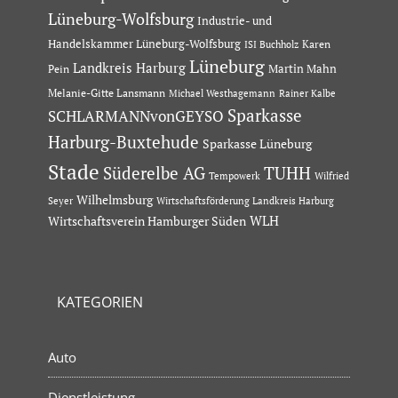
Lüneburg-Wolfsburg
Industrie- und
Handelskammer Lüneburg-Wolfsburg
Karen
ISI Buchholz
Lüneburg
Landkreis Harburg
Martin Mahn
Pein
Melanie-Gitte Lansmann
Michael Westhagemann
Rainer Kalbe
Sparkasse
SCHLARMANNvonGEYSO
Harburg-Buxtehude
Sparkasse Lüneburg
Stade
Süderelbe AG
TUHH
Tempowerk
Wilfried
Wilhelmsburg
Seyer
Wirtschaftsförderung Landkreis Harburg
Wirtschaftsverein Hamburger Süden
WLH
KATEGORIEN
Auto
Dienstleistung