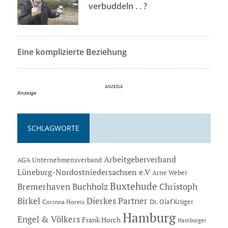
verbuddeln . . ?
Eine komplizierte Beziehung
Anzeige
SCHLAGWORTE
Arbeitgeberverband
AGA Unternehmensverband
Lüneburg-Nordostniedersachsen e.V
Arne Weber
Buxtehude
Bremerhaven
Buchholz
Christoph
Dierkes Partner
Birkel
Dr. Olaf Krüger
Corinna Horeis
Hamburg
Engel & Völkers
Frank Horch
Hamburger