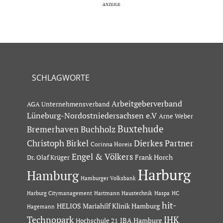
SCHLAGWORTE
Arbeitgeberverband
AGA Unternehmensverband
Lüneburg-Nordostniedersachsen e.V
Arne Weber
Buxtehude
Bremerhaven
Buchholz
Dierkes Partner
Christoph Birkel
Corinna Horeis
Engel & Völkers
Dr. Olaf Krüger
Frank Horch
Harburg
Hamburg
Hamburger Volksbank
Hartmann Haustechnik
Haspa
Harburg Citymanagement
HC
hit-
HELIOS Mariahilf Klinik Hamburg
Hagemann
Technopark
IHK
IBA Hamburg
Hochschule 21