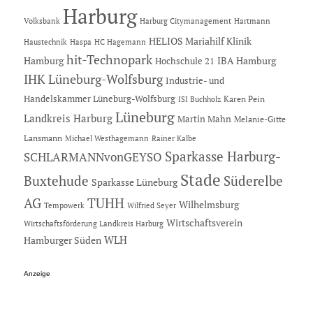
Harburg
Hartmann
Volksbank
Harburg Citymanagement
HELIOS Mariahilf Klinik
Haustechnik
Haspa
HC Hagemann
hit-Technopark
Hamburg
IBA Hamburg
Hochschule 21
IHK Lüneburg-Wolfsburg
Industrie- und
Handelskammer Lüneburg-Wolfsburg
Karen Pein
ISI Buchholz
Lüneburg
Landkreis Harburg
Martin Mahn
Melanie-Gitte
Lansmann
Michael Westhagemann
Rainer Kalbe
Sparkasse Harburg-
SCHLARMANNvonGEYSO
Stade
Buxtehude
Süderelbe
Sparkasse Lüneburg
AG
TUHH
Wilhelmsburg
Tempowerk
Wilfried Seyer
Wirtschaftsverein
Wirtschaftsförderung Landkreis Harburg
Hamburger Süden
WLH
Anzeige