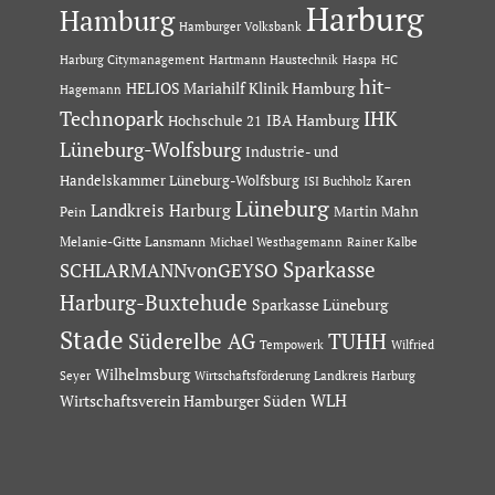
Harburg
Hamburg
Hamburger Volksbank
Hartmann Haustechnik
Haspa
Harburg Citymanagement
HC
hit-
HELIOS Mariahilf Klinik Hamburg
Hagemann
Technopark
IHK
IBA Hamburg
Hochschule 21
Lüneburg-Wolfsburg
Industrie- und
Handelskammer Lüneburg-Wolfsburg
Karen
ISI Buchholz
Lüneburg
Landkreis Harburg
Martin Mahn
Pein
Melanie-Gitte Lansmann
Michael Westhagemann
Rainer Kalbe
Sparkasse
SCHLARMANNvonGEYSO
Harburg-Buxtehude
Sparkasse Lüneburg
Stade
Süderelbe AG
TUHH
Tempowerk
Wilfried
Wilhelmsburg
Seyer
Wirtschaftsförderung Landkreis Harburg
Wirtschaftsverein Hamburger Süden
WLH