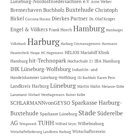
Lüneburg-Nordostniedersachsen e.V
Arne Weber
Buxtehude
Bremerhaven
Buchholz
Christoph
Dierkes Partner
Birkel
Dr. Olaf Krüger
Corinna Horeis
Hamburg
Engel & Völkers
Frank Horch
Hamburger
Harburg
Hartmann
Volksbank
Harburg Citymanagement
HELIOS Mariahilf Klinik
Haustechnik
Haspa
HC Hagemann
hit-Technopark
Hamburg
IBA Hamburg
Hochschule 21
IHK Lüneburg-Wolfsburg
Industrie- und
Handelskammer Lüneburg-Wolfsburg
Karen Pein
ISI Buchholz
Lüneburg
Landkreis Harburg
Martin Mahn
Melanie-Gitte
Lansmann
Michael Westhagemann
Rainer Kalbe
Sparkasse Harburg-
SCHLARMANNvonGEYSO
Stade
Buxtehude
Süderelbe
Sparkasse Lüneburg
AG
TUHH
Wilhelmsburg
Tempowerk
Wilfried Seyer
Wirtschaftsverein
Wirtschaftsförderung Landkreis Harburg