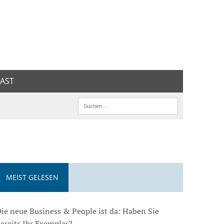
AST
MEIST GELESEN
ie neue Business & People ist da: Haben Sie
ereits Ihr Exemplar?