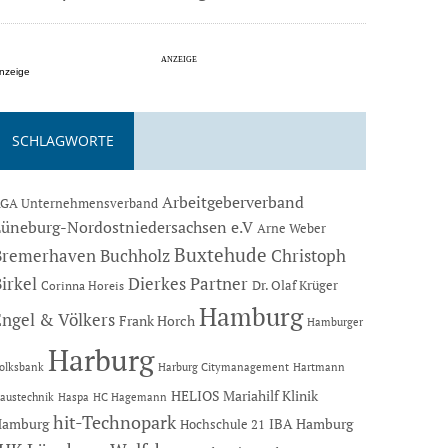
nzeige
SCHLAGWORTE
Arbeitgeberverband
GA Unternehmensverband
Lüneburg-Nordostniedersachsen e.V
Arne Weber
Buxtehude
Bremerhaven
Buchholz
Christoph
Dierkes Partner
irkel
Dr. Olaf Krüger
Corinna Horeis
Hamburg
Engel & Völkers
Frank Horch
Hamburger
Harburg
Hartmann
olksbank
Harburg Citymanagement
HELIOS Mariahilf Klinik
austechnik
Haspa
HC Hagemann
hit-Technopark
Hamburg
IBA Hamburg
Hochschule 21