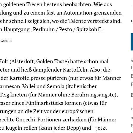
am goldenen Tresen bestens beobachten. Wie aus
eilung und zu einem fast an Automation grenzenden
r schnell zeigt sich, wo die Talente versteckt sind.
A
n Hauptgang „Perlhuhn / Pesto / Spitzkohl“.
lt (Alsterloft, Golden Taste) hatte schon mal
A
eter und heiß dampfender Kartoffeln. Also: die
 der Kartoffelpresse pürieren (nur etwas für Männer
B
armesan, Vollei und Semola (italienischer
 Teig kneten (für Männer ohne Berührungsängste),
sser eines Fünfmarkstücks formen (etwas für
V
ungen an die Zeit vor der europäischen
H
rechte Gnocchi-Portionen zerhacken (für Männer
zu Kugeln rollen (kann jeder Depp) und – jetzt