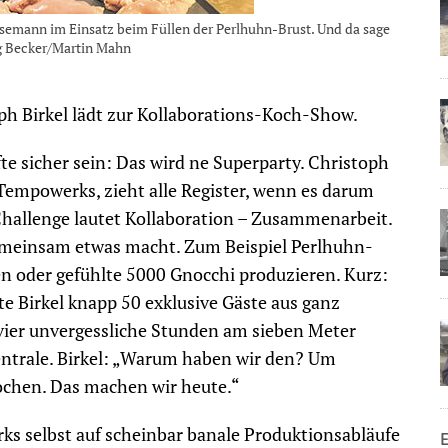
emann im Einsatz beim Füllen der Perlhuhn-Brust. Und da sage
ang Becker/Martin Mahn
ph Birkel lädt zur Kollaborations-Koch-Show.
te sicher sein: Das wird ne Superparty. Christoph
 Tempowerks, zieht alle Register, wenn es darum
allenge lautet Kollaboration – Zusammenarbeit.
emeinsam etwas macht. Zum Beispiel Perlhuhn-
ten oder gefühlte 5000 Gnocchi produzieren. Kurz:
 Birkel knapp 50 exklusive Gäste aus ganz
vier unvergessliche Stunden am sieben Meter
entrale. Birkel: „Warum haben wir den? Um
chen. Das machen wir heute.“
ks selbst auf scheinbar banale Produktionsabläufe