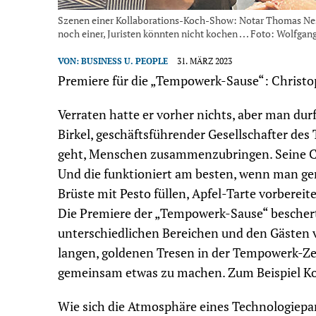
Szenen einer Kollaborations-Koch-Show: Notar Thomas Nes
noch einer, Juristen könnten nicht kochen . . . Foto: Wolfg
VON:
BUSINESS U. PEOPLE
31. MÄRZ 2023
Premiere für die „Tempowerk-Sause“: Christo
Verraten hatte er vorher nichts, aber man durf
Birkel, geschäftsführender Gesellschafter des
geht, Menschen zusammenzubringen. Seine Ch
Und die funktioniert am besten, wenn man g
Brüste mit Pesto füllen, Apfel-Tarte vorberei
Die Premiere der „Tempowerk-Sause“ bescherte
unterschiedlichen Bereichen und den Gästen 
langen, goldenen Tresen in der Tempo­werk-Z
gemeinsam etwas zu machen. Zum Beispiel Ko
Wie sich die Atmosphäre eines Technologiepar