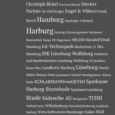
Dierkes
Christoph Birkel
Corinna Horeis
Partner
Engel & Völkers
Dr. Olaf Krüger
Frank
Hamburg
Horch
Hamburger Volksbank
Harburg
Hartmann
Harburg Citymanagement
HELIOS Mariahilf Klinik
Haustechnik
Haspa
HC Hagemann
hit-Technopark
Hamburg
IBA
Hochschule 21
IHK Lüneburg-Wolfsburg
Hamburg
Industrie-
und Handelskammer Lüneburg-Wolfsburg
ISI Buchholz
Lüneburg
Landkreis Harburg
Martin
Karen Pein
Mahn
Melanie-Gitte Lansmann
Michael Westhagemann
Rainer
Sparkasse
SCHLARMANNvonGEYSO
Kalbe
Harburg-Buxtehude
Sparkasse Lüneburg
Stade
Süderelbe AG
TUHH
Tempowerk
Wilhelmsburg
Wilfried Seyer
Wirtschaftsförderung Landkreis
Wirtschaftsverein Hamburger Süden
WLH
Harburg