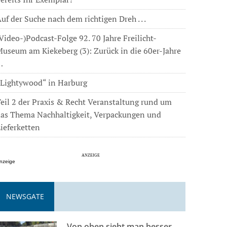
uf der Suche nach dem richtigen Dreh . . .
Video-)Podcast-Folge 92. 70 Jahre Freilicht-
useum am Kiekeberg (3): Zurück in die 60er-Jahre
…
„Lightywood“ in Harburg
eil 2 der Praxis & Recht Veranstaltung rund um
das Thema Nachhaltigkeit, Verpackungen und
ieferketten
nzeige
NEWSGATE
Von oben sieht man besser . . .