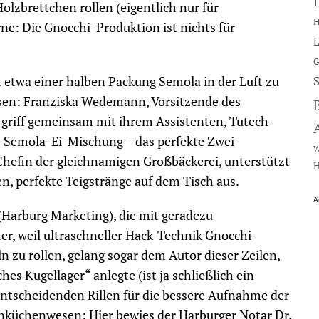
Holzbrettchen rollen (eigentlich nur für
H
ne: Die Gnocchi-Produktion ist nichts für
L
G
t etwa einer halben Packung Semola in der Luft zu
assen: Franziska Wedemann, Vorsitzende des
 griff gemeinsam mit ihrem Assistenten, Tutech-
-Semola-Ei-Mischung – das perfekte Zwei-
W
Chefin der gleichnamigen Großbäckerei, unterstützt
H
, perfekte Teigstränge auf dem Tisch aus.
A
Harburg Marketing), die mit geradezu
er, weil ultraschneller Hack-Technik Gnocchi-
n zu rollen, gelang sogar dem Autor dieser Zeilen,
ches Kugellager“ anlegte (ist ja schließlich ein
entscheidenden Rillen für die bessere Aufnahme der
zenküchenwesen: Hier bewies der Harburger Notar Dr.