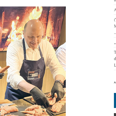
A
(
M
T
L
A