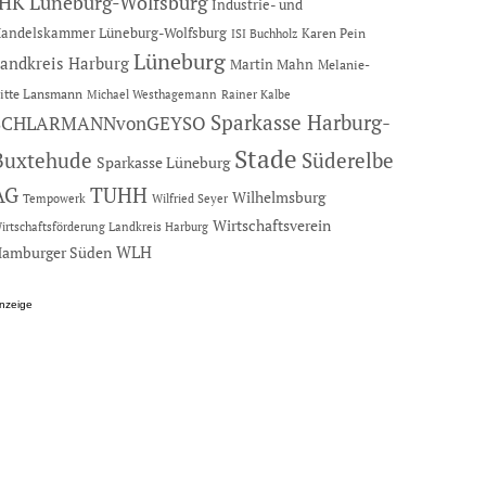
IHK Lüneburg-Wolfsburg
Industrie- und
andelskammer Lüneburg-Wolfsburg
Karen Pein
ISI Buchholz
Lüneburg
andkreis Harburg
Martin Mahn
Melanie-
itte Lansmann
Michael Westhagemann
Rainer Kalbe
Sparkasse Harburg-
SCHLARMANNvonGEYSO
Stade
Buxtehude
Süderelbe
Sparkasse Lüneburg
AG
TUHH
Wilhelmsburg
Tempowerk
Wilfried Seyer
Wirtschaftsverein
irtschaftsförderung Landkreis Harburg
amburger Süden
WLH
nzeige