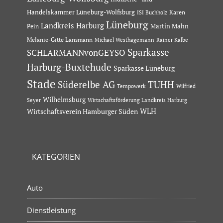
Handelskammer Lüneburg-Wolfsburg
Karen
ISI Buchholz
Lüneburg
Landkreis Harburg
Martin Mahn
Pein
Melanie-Gitte Lansmann
Michael Westhagemann
Rainer Kalbe
Sparkasse
SCHLARMANNvonGEYSO
Harburg-Buxtehude
Sparkasse Lüneburg
Stade
Süderelbe AG
TUHH
Tempowerk
Wilfried
Wilhelmsburg
Seyer
Wirtschaftsförderung Landkreis Harburg
Wirtschaftsverein Hamburger Süden
WLH
KATEGORIEN
Auto
Dienstleistung