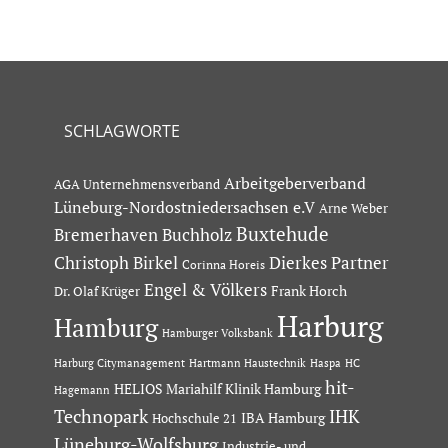
SCHLAGWORTE
Arbeitgeberverband
AGA Unternehmensverband
Lüneburg-Nordostniedersachsen e.V
Arne Weber
Buxtehude
Bremerhaven
Buchholz
Dierkes Partner
Christoph Birkel
Corinna Horeis
Engel & Völkers
Dr. Olaf Krüger
Frank Horch
Harburg
Hamburg
Hamburger Volksbank
Hartmann Haustechnik
Haspa
Harburg Citymanagement
HC
hit-
HELIOS Mariahilf Klinik Hamburg
Hagemann
Technopark
IHK
IBA Hamburg
Hochschule 21
Lüneburg-Wolfsburg
Industrie- und