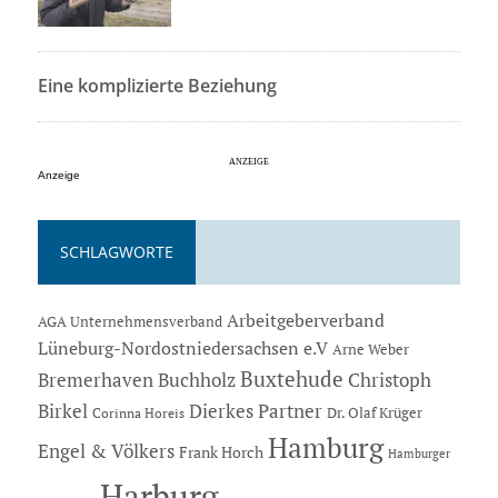
Eine komplizierte Beziehung
Anzeige
SCHLAGWORTE
Arbeitgeberverband
AGA Unternehmensverband
Lüneburg-Nordostniedersachsen e.V
Arne Weber
Buxtehude
Bremerhaven
Buchholz
Christoph
Dierkes Partner
Birkel
Dr. Olaf Krüger
Corinna Horeis
Hamburg
Engel & Völkers
Frank Horch
Hamburger
Harburg