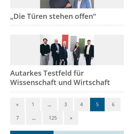
„Die Türen stehen offen“
Autarkes Testfeld für
Wissenschaft und Wirtschaft
«
1
…
3
4
5
6
7
…
125
»