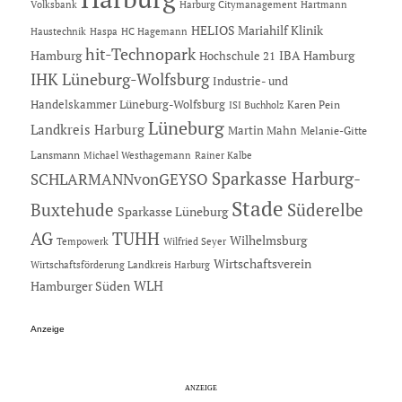
Hartmann
Volksbank
Harburg Citymanagement
HELIOS Mariahilf Klinik
Haustechnik
Haspa
HC Hagemann
hit-Technopark
Hamburg
IBA Hamburg
Hochschule 21
IHK Lüneburg-Wolfsburg
Industrie- und
Handelskammer Lüneburg-Wolfsburg
Karen Pein
ISI Buchholz
Lüneburg
Landkreis Harburg
Martin Mahn
Melanie-Gitte
Lansmann
Michael Westhagemann
Rainer Kalbe
Sparkasse Harburg-
SCHLARMANNvonGEYSO
Stade
Buxtehude
Süderelbe
Sparkasse Lüneburg
AG
TUHH
Wilhelmsburg
Tempowerk
Wilfried Seyer
Wirtschaftsverein
Wirtschaftsförderung Landkreis Harburg
Hamburger Süden
WLH
Anzeige