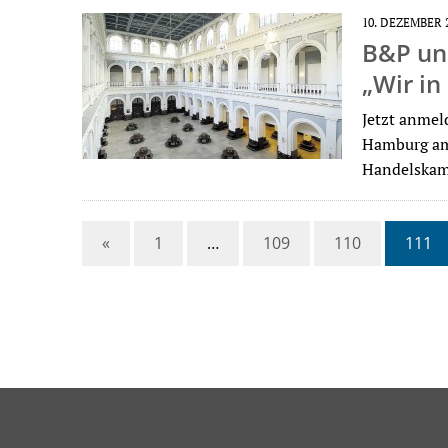
10. DEZEMBER 
B&P un
„Wir i
Jetzt anmel
Hamburg am 
Handelskam
«
1
…
109
110
111