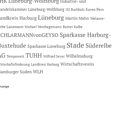
IHK Lüneburg-Wolfsburg
Industrie- und
andelskammer Lüneburg-Wolfsburg
Karen Pein
ISI Buchholz
Lüneburg
andkreis Harburg
Martin Mahn
Melanie-
itte Lansmann
Michael Westhagemann
Rainer Kalbe
Sparkasse Harburg-
SCHLARMANNvonGEYSO
Stade
Buxtehude
Süderelbe
Sparkasse Lüneburg
AG
TUHH
Wilhelmsburg
Tempowerk
Wilfried Seyer
Wirtschaftsverein
irtschaftsförderung Landkreis Harburg
amburger Süden
WLH
nzeige