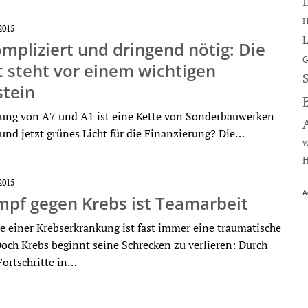
H
2015
L
pliziert und dringend nötig: Die
G
 steht vor einem wichtigen
stein
ung von A7 und A1 ist eine Kette von Sonderbauwerken
Bund jetzt grünes Licht für die Finanzierung? Die…
W
H
2015
A
mpf gegen Krebs ist Teamarbeit
e einer Krebserkrankung ist fast immer eine traumatische
Doch Krebs beginnt seine Schrecken zu verlieren: Durch
Fortschritte in…