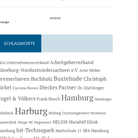
nzeige
SCHLAGWORTE
Arbeitgeberverband
GA Unternehmensverband
Lüneburg-Nordostniedersachsen e.V
Arne Weber
Buxtehude
Bremerhaven
Buchholz
Christoph
Dierkes Partner
irkel
Dr. Olaf Krüger
Corinna Horeis
Hamburg
Engel & Völkers
Frank Horch
Hamburger
Harburg
Hartmann
olksbank
Harburg Citymanagement
HELIOS Mariahilf Klinik
austechnik
Haspa
HC Hagemann
hit-Technopark
Hamburg
IBA Hamburg
Hochschule 21