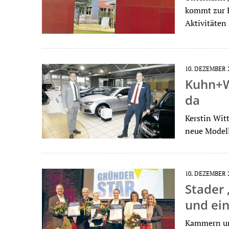
kommt zur E
Aktivitäte
10. DEZEMBER 
Kuhn+Wi
da
Kerstin Wit
neue Modell
10. DEZEMBER 
Stader 
und ein
Kammern und