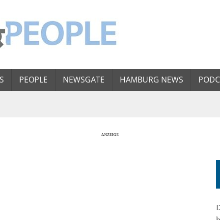
S
PEOPLE
NEWSGATE
HAMBURG NEWS
PODC
D
b