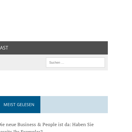
AST
MEIST GELESEN
ie neue Business & People ist da: Haben Sie
ereits Ihr Exemplar?