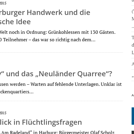
2015
rburger Handwerk und die
(
M
sche Idee
Welt noch in Ordnung: Grünkohlessen mit 130 Gästen.
T
0 Teilnehmer – das war so richtig nach dem…
L
A
y“ und das „Neuländer Quarree“?
en werden – Warten auf fehlende Unterlagen. Unklar ist
rückenquartiers…
A
2015
ick in Flüchtlingsfragen
„Am Radeland“ in Harburg: Bürgermeister Olaf Scholz