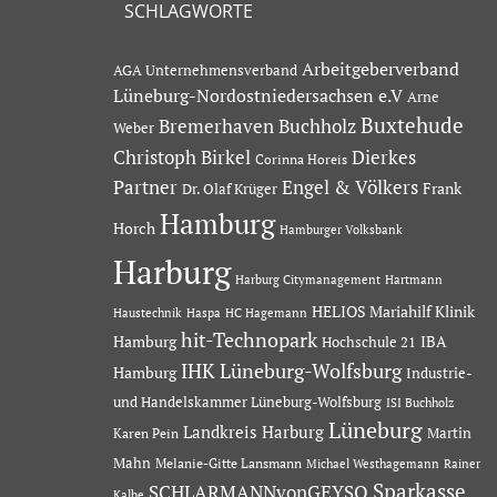
SCHLAGWORTE
Arbeitgeberverband
AGA Unternehmensverband
Lüneburg-Nordostniedersachsen e.V
Arne
Buxtehude
Bremerhaven
Buchholz
Weber
Dierkes
Christoph Birkel
Corinna Horeis
Partner
Engel & Völkers
Dr. Olaf Krüger
Frank
Hamburg
Horch
Hamburger Volksbank
Harburg
Hartmann
Harburg Citymanagement
HELIOS Mariahilf Klinik
Haustechnik
Haspa
HC Hagemann
hit-Technopark
Hamburg
IBA
Hochschule 21
IHK Lüneburg-Wolfsburg
Hamburg
Industrie-
und Handelskammer Lüneburg-Wolfsburg
ISI Buchholz
Lüneburg
Landkreis Harburg
Martin
Karen Pein
Mahn
Melanie-Gitte Lansmann
Michael Westhagemann
Rainer
Sparkasse
SCHLARMANNvonGEYSO
Kalbe