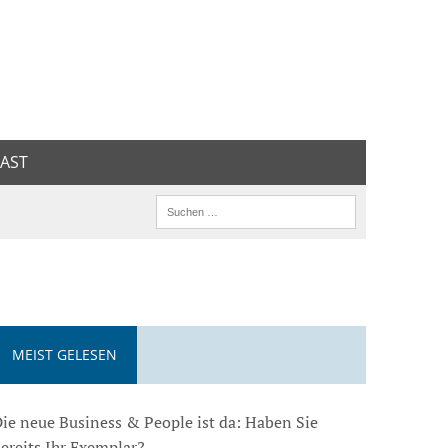
AST
MEIST GELESEN
ie neue Business & People ist da: Haben Sie
ereits Ihr Exemplar?