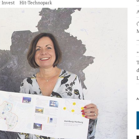
 Invest
Hit-Technopark
A
(
M
T
L
A