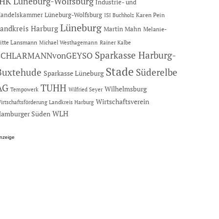
IHK Lüneburg-Wolfsburg
Industrie- und
andelskammer Lüneburg-Wolfsburg
Karen Pein
ISI Buchholz
Lüneburg
andkreis Harburg
Martin Mahn
Melanie-
itte Lansmann
Michael Westhagemann
Rainer Kalbe
Sparkasse Harburg-
SCHLARMANNvonGEYSO
Stade
Buxtehude
Süderelbe
Sparkasse Lüneburg
AG
TUHH
Wilhelmsburg
Tempowerk
Wilfried Seyer
Wirtschaftsverein
irtschaftsförderung Landkreis Harburg
amburger Süden
WLH
nzeige