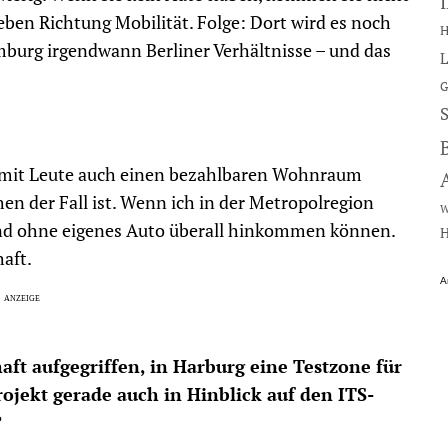
eben Richtung Mobilität. Folge: Dort wird es noch
H
mburg irgendwann Berliner Verhältnisse – und das
L
G
 damit Leute auch einen bezahlbaren Wohnraum
n der Fall ist. Wenn ich in der Metropolregion
W
 und ohne eigenes Auto überall hinkommen können.
H
haft.
A
haft aufgegriffen, in Harburg eine Testzone für
rojekt gerade auch in Hinblick auf den ITS-
?