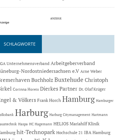
nzeige
SCHLAGWORTE
Arbeitgeberverband
GA Unternehmensverband
Lüneburg-Nordostniedersachsen e.V
Arne Weber
Buxtehude
Bremerhaven
Buchholz
Christoph
Dierkes Partner
irkel
Dr. Olaf Krüger
Corinna Horeis
Hamburg
Engel & Völkers
Frank Horch
Hamburger
Harburg
Hartmann
olksbank
Harburg Citymanagement
HELIOS Mariahilf Klinik
austechnik
Haspa
HC Hagemann
hit-Technopark
Hamburg
IBA Hamburg
Hochschule 21