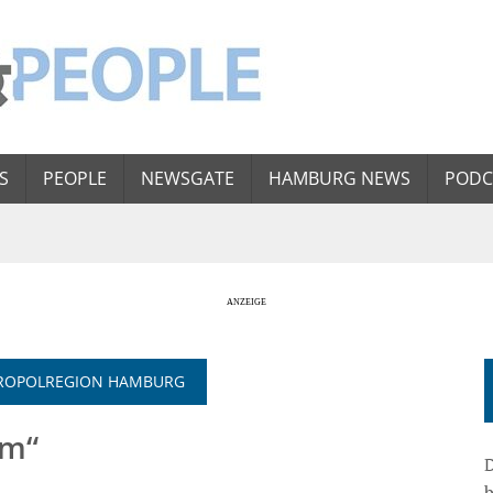
S
PEOPLE
NEWSGATE
HAMBURG NEWS
PODC
ETROPOLREGION HAMBURG
am“
D
b