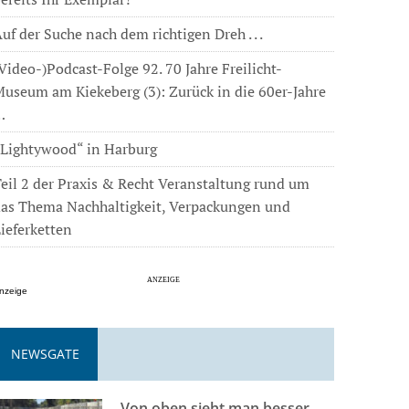
uf der Suche nach dem richtigen Dreh . . .
Video-)Podcast-Folge 92. 70 Jahre Freilicht-
useum am Kiekeberg (3): Zurück in die 60er-Jahre
…
„Lightywood“ in Harburg
eil 2 der Praxis & Recht Veranstaltung rund um
das Thema Nachhaltigkeit, Verpackungen und
ieferketten
nzeige
NEWSGATE
Von oben sieht man besser . . .