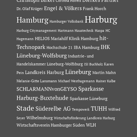
Christoph Birkel
Corinna Horeis
Engel & Völkers
Dr. Olaf Krüger
Frank Horch
Harburg
Hamburg
Hamburger Volksbank
Hartmann Haustechnik
Haspa
Harburg Citymanagement
HC
hit-
HELIOS Mariahilf Klinik Hamburg
Hagemann
Technopark
IHK
IBA Hamburg
Hochschule 21
Lüneburg-Wolfsburg
Industrie- und
Handelskammer Lüneburg-Wolfsburg
Karen
ISI Buchholz
Lüneburg
Landkreis Harburg
Martin Mahn
Pein
Melanie-Gitte Lansmann
Michael Westhagemann
Rainer Kalbe
Sparkasse
SCHLARMANNvonGEYSO
Harburg-Buxtehude
Sparkasse Lüneburg
Stade
Süderelbe AG
TUHH
Tempowerk
Wilfried
Wilhelmsburg
Seyer
Wirtschaftsförderung Landkreis Harburg
Wirtschaftsverein Hamburger Süden
WLH