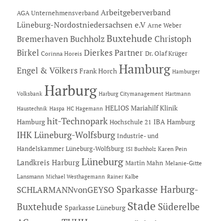
Arbeitgeberverband
AGA Unternehmensverband
Lüneburg-Nordostniedersachsen e.V
Arne Weber
Buxtehude
Bremerhaven
Buchholz
Christoph
Dierkes Partner
Birkel
Dr. Olaf Krüger
Corinna Horeis
Hamburg
Engel & Völkers
Frank Horch
Hamburger
Harburg
Hartmann
Volksbank
Harburg Citymanagement
HELIOS Mariahilf Klinik
Haustechnik
Haspa
HC Hagemann
hit-Technopark
Hamburg
IBA Hamburg
Hochschule 21
IHK Lüneburg-Wolfsburg
Industrie- und
Handelskammer Lüneburg-Wolfsburg
Karen Pein
ISI Buchholz
Lüneburg
Landkreis Harburg
Martin Mahn
Melanie-Gitte
Lansmann
Michael Westhagemann
Rainer Kalbe
Sparkasse Harburg-
SCHLARMANNvonGEYSO
Stade
Buxtehude
Süderelbe
Sparkasse Lüneburg