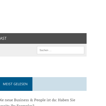
AST
MEIST GELESEN
ie neue Business & People ist da: Haben Sie
ereits Ihr Exemplar?