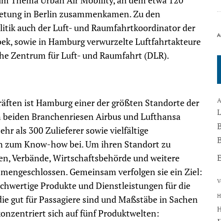
m Thema Urban Air Mobility, an dem etwa 120
retung in Berlin zusammenkamen. Zu den
itik auch der Luft- und Raumfahrtkoordinator der
A
k, sowie in Hamburg verwurzelte Luftfahrtakteure
che Zentrum für Luft- und Raumfahrt (DLR).
A
räften ist Hamburg einer der größten Standorte der
en beiden Branchenriesen Airbus und Lufthansa
r als 300 Zulieferer sowie vielfältige
B
en zum Know-how bei. Um ihren Standort zu
n, Verbände, Wirtschaftsbehörde und weitere
mengeschlossen. Gemeinsam verfolgen sie ein Ziel:
V
chwertige Produkte und Dienstleistungen für die
H
die gut für Passagiere sind und Maßstäbe in Sachen
nzentriert sich auf fünf Produktwelten: