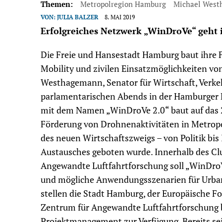
Themen:
Metropolregion Hamburg
Michael Wes
VON:
JULIA BALZER
8. MAI 2019
Erfolgreiches Netzwerk „WinDroVe“ geht 
Die Freie und Hansestadt Hamburg baut ihre F
Mobility und zivilen Einsatzmöglichkeiten vo
Westhagemann, Senator für Wirtschaft, Verkeh
parlamentarischen Abends in der Hamburger 
mit dem Namen „WinDroVe 2.0“ baut auf das 
Förderung von Drohnenaktivitäten in Metropo
des neuen Wirtschaftszweigs – von Politik bis
Austausches geboten wurde. Innerhalb des Cl
Angewandte Luftfahrtforschung soll „WinDroVe
und mögliche Anwendungsszenarien für Urban 
stellen die Stadt Hamburg, der Europäische F
Zentrum für Angewandte Luftfahrtforschung b
Projektmanagement zur Verfügung. Bereits sei