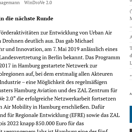
thagemann
WinDroVe 2.0
(
in die nächste Runde
M
örderaktivitäten zur Entwicklung von Urban Air
A
n Drohnen deutlich aus. Das gab Michael
T
r und Innovation, am 7. Mai 2019 anlässlich eines
Landesvertretung in Berlin bekannt. Das Programm
L
2017 in Hamburg gestartete Netzwerk zur
lregionen auf, bei dem erstmalig allen Akteuren
 Industrie – eine Möglichkeit des regelmäßigen
usters Hamburg Aviation und des ZAL Zentrum für
A
 2.0“ die erfolgreiche Netzwerkarbeit fortsetzen
Air Mobility in Hamburg erschließen. Dafür
ond für Regionale Entwicklung (EFRE) sowie das ZAL
is 2022 knapp 850.000 Euro für das
t vergangenem Jahr ist Hamburg eine der fünf