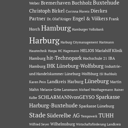
Buxtehude
Bremerhaven
Buchholz
Weber
Dierkes
Christoph Birkel
Corinna Horeis
Partner
Engel & Völkers
Dr. Olaf Krüger
Frank
Hamburg
Horch
Hamburger Volksbank
Harburg
Hartmann
Harburg Citymanagement
HELIOS Mariahilf Klinik
Haustechnik
Haspa
HC Hagemann
hit-Technopark
Hamburg
IBA
Hochschule 21
IHK Lüneburg-Wolfsburg
Hamburg
Industrie-
und Handelskammer Lüneburg-Wolfsburg
ISI Buchholz
Lüneburg
Landkreis Harburg
Martin
Karen Pein
Mahn
Melanie-Gitte Lansmann
Michael Westhagemann
Rainer
Sparkasse
SCHLARMANNvonGEYSO
Kalbe
Harburg-Buxtehude
Sparkasse Lüneburg
Stade
Süderelbe AG
TUHH
Tempowerk
Wilhelmsburg
Wilfried Seyer
Wirtschaftsförderung Landkreis