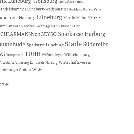
IHK Lüneburg-Wolfsburg
Industrie- und
andelskammer Lüneburg-Wolfsburg
Karen Pein
ISI Buchholz
Lüneburg
andkreis Harburg
Martin Mahn
Melanie-
itte Lansmann
Michael Westhagemann
Rainer Kalbe
Sparkasse Harburg-
SCHLARMANNvonGEYSO
Stade
Buxtehude
Süderelbe
Sparkasse Lüneburg
AG
TUHH
Wilhelmsburg
Tempowerk
Wilfried Seyer
Wirtschaftsverein
irtschaftsförderung Landkreis Harburg
amburger Süden
WLH
nzeige