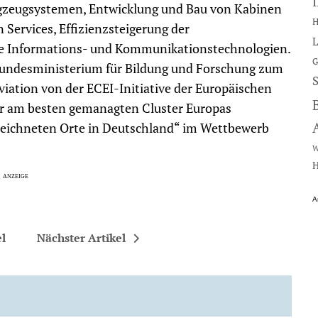
gzeugsystemen, Entwicklung und Bau von Kabinen
H
Services, Effizienzsteigerung der
L
ne Informations- und Kommunikationstechnologien.
G
undesministerium für Bildung und Forschung zum
iation von der ECEI-Initiative der Europäischen
r am besten gemanagten Cluster Europas
ezeichneten Orte in Deutschland“ im Wettbewerb
W
H
A
el
Nächster Artikel