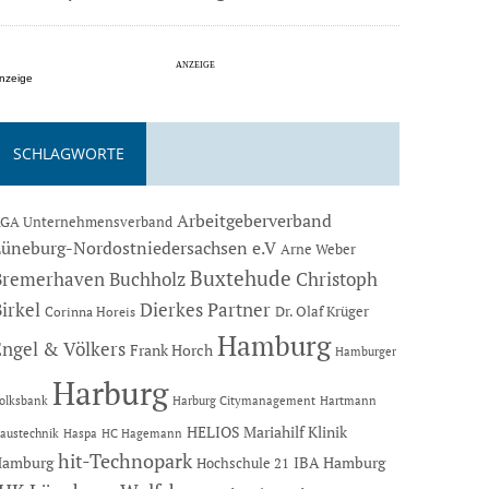
nzeige
SCHLAGWORTE
Arbeitgeberverband
GA Unternehmensverband
Lüneburg-Nordostniedersachsen e.V
Arne Weber
Buxtehude
Bremerhaven
Buchholz
Christoph
Dierkes Partner
irkel
Dr. Olaf Krüger
Corinna Horeis
Hamburg
Engel & Völkers
Frank Horch
Hamburger
Harburg
Hartmann
olksbank
Harburg Citymanagement
HELIOS Mariahilf Klinik
austechnik
Haspa
HC Hagemann
hit-Technopark
Hamburg
IBA Hamburg
Hochschule 21