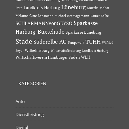
Lüneburg
Landkreis Harburg
Martin Mahn
Pein
Melanie-Gitte Lansmann
Michael Westhagemann
Rainer Kalbe
Sparkasse
SCHLARMANNvonGEYSO
Harburg-Buxtehude
Sparkasse Lüneburg
Stade
Süderelbe AG
TUHH
Tempowerk
Wilfried
Wilhelmsburg
Seyer
Wirtschaftsförderung Landkreis Harburg
Wirtschaftsverein Hamburger Süden
WLH
KATEGORIEN
Auto
Dienstleistung
Digital