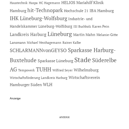
HELIOS Mariahilf Klinik
Haustechnik
Haspa
HC Hagemann
hit-Technopark
Hamburg
IBA Hamburg
Hochschule 21
IHK Lüneburg-Wolfsburg
Industrie- und
Handelskammer Lüneburg-Wolfsburg
Karen Pein
ISI Buchholz
Lüneburg
Landkreis Harburg
Martin Mahn
Melanie-Gitte
Lansmann
Michael Westhagemann
Rainer Kalbe
Sparkasse Harburg-
SCHLARMANNvonGEYSO
Stade
Buxtehude
Süderelbe
Sparkasse Lüneburg
AG
TUHH
Wilhelmsburg
Tempowerk
Wilfried Seyer
Wirtschaftsverein
Wirtschaftsförderung Landkreis Harburg
Hamburger Süden
WLH
Anzeige