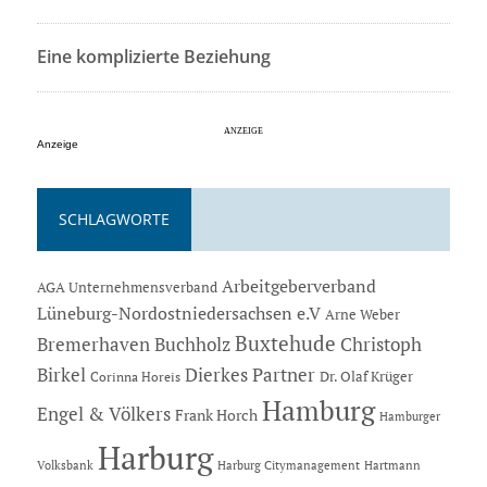
Eine komplizierte Beziehung
Anzeige
SCHLAGWORTE
Arbeitgeberverband
AGA Unternehmensverband
Lüneburg-Nordostniedersachsen e.V
Arne Weber
Buxtehude
Bremerhaven
Buchholz
Christoph
Dierkes Partner
Birkel
Dr. Olaf Krüger
Corinna Horeis
Hamburg
Engel & Völkers
Frank Horch
Hamburger
Harburg
Hartmann
Volksbank
Harburg Citymanagement