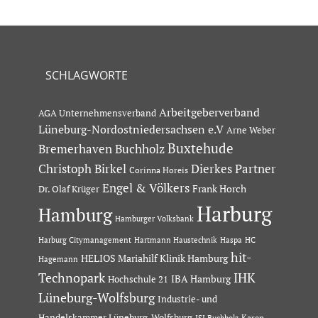
SCHLAGWORTE
Arbeitgeberverband
AGA Unternehmensverband
Lüneburg-Nordostniedersachsen e.V
Arne Weber
Buxtehude
Bremerhaven
Buchholz
Dierkes Partner
Christoph Birkel
Corinna Horeis
Engel & Völkers
Dr. Olaf Krüger
Frank Horch
Harburg
Hamburg
Hamburger Volksbank
Hartmann Haustechnik
Haspa
Harburg Citymanagement
HC
hit-
HELIOS Mariahilf Klinik Hamburg
Hagemann
Technopark
IHK
IBA Hamburg
Hochschule 21
Lüneburg-Wolfsburg
Industrie- und
Handelskammer Lüneburg-Wolfsburg
Karen
ISI Buchholz