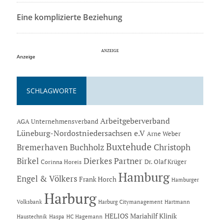
Eine komplizierte Beziehung
Anzeige
SCHLAGWORTE
Arbeitgeberverband
AGA Unternehmensverband
Lüneburg-Nordostniedersachsen e.V
Arne Weber
Buxtehude
Bremerhaven
Buchholz
Christoph
Dierkes Partner
Birkel
Dr. Olaf Krüger
Corinna Horeis
Hamburg
Engel & Völkers
Frank Horch
Hamburger
Harburg
Hartmann
Volksbank
Harburg Citymanagement
HELIOS Mariahilf Klinik
Haustechnik
Haspa
HC Hagemann