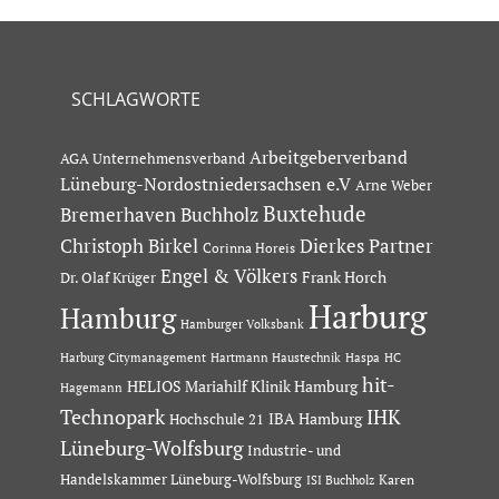
SCHLAGWORTE
Arbeitgeberverband
AGA Unternehmensverband
Lüneburg-Nordostniedersachsen e.V
Arne Weber
Buxtehude
Bremerhaven
Buchholz
Dierkes Partner
Christoph Birkel
Corinna Horeis
Engel & Völkers
Dr. Olaf Krüger
Frank Horch
Harburg
Hamburg
Hamburger Volksbank
Hartmann Haustechnik
Haspa
Harburg Citymanagement
HC
hit-
HELIOS Mariahilf Klinik Hamburg
Hagemann
Technopark
IHK
IBA Hamburg
Hochschule 21
Lüneburg-Wolfsburg
Industrie- und
Handelskammer Lüneburg-Wolfsburg
Karen
ISI Buchholz