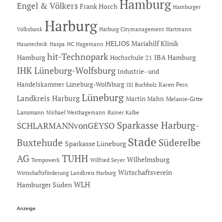
Hamburg
Engel & Völkers
Frank Horch
Hamburger
Harburg
Hartmann
Volksbank
Harburg Citymanagement
HELIOS Mariahilf Klinik
Haustechnik
Haspa
HC Hagemann
hit-Technopark
Hamburg
IBA Hamburg
Hochschule 21
IHK Lüneburg-Wolfsburg
Industrie- und
Handelskammer Lüneburg-Wolfsburg
Karen Pein
ISI Buchholz
Lüneburg
Landkreis Harburg
Martin Mahn
Melanie-Gitte
Lansmann
Michael Westhagemann
Rainer Kalbe
Sparkasse Harburg-
SCHLARMANNvonGEYSO
Stade
Buxtehude
Süderelbe
Sparkasse Lüneburg
AG
TUHH
Wilhelmsburg
Tempowerk
Wilfried Seyer
Wirtschaftsverein
Wirtschaftsförderung Landkreis Harburg
Hamburger Süden
WLH
Anzeige