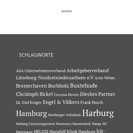
SCHLAGWORTE
Arbeitgeberverband
AGA Unternehmensverband
Lüneburg-Nordostniedersachsen e.V
Arne Weber
Buxtehude
Bremerhaven
Buchholz
Dierkes Partner
Christoph Birkel
Corinna Horeis
Engel & Völkers
Dr. Olaf Krüger
Frank Horch
Harburg
Hamburg
Hamburger Volksbank
Hartmann Haustechnik
Haspa
Harburg Citymanagement
HC
hit-
HELIOS Mariahilf Klinik Hamburg
Hagemann