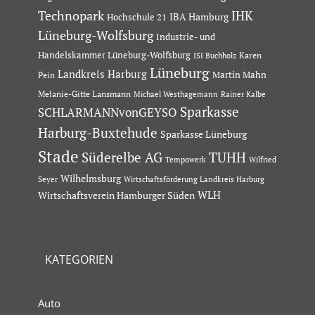
Technopark
IHK
IBA Hamburg
Hochschule 21
Lüneburg-Wolfsburg
Industrie- und
Handelskammer Lüneburg-Wolfsburg
Karen
ISI Buchholz
Lüneburg
Landkreis Harburg
Martin Mahn
Pein
Melanie-Gitte Lansmann
Michael Westhagemann
Rainer Kalbe
Sparkasse
SCHLARMANNvonGEYSO
Harburg-Buxtehude
Sparkasse Lüneburg
Stade
Süderelbe AG
TUHH
Tempowerk
Wilfried
Wilhelmsburg
Seyer
Wirtschaftsförderung Landkreis Harburg
Wirtschaftsverein Hamburger Süden
WLH
KATEGORIEN
Auto