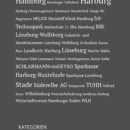
Harburg
Hamburg
Hamburger Volksbank
Hartmann Haustechnik
Haspa
Harburg Citymanagement
HC
hit-
HELIOS Mariahilf Klinik Hamburg
Hagemann
Technopark
IHK
IBA Hamburg
Hochschule 21
Lüneburg-Wolfsburg
Industrie- und
Handelskammer Lüneburg-Wolfsburg
Karen
ISI Buchholz
Lüneburg
Landkreis Harburg
Martin Mahn
Pein
Melanie-Gitte Lansmann
Michael Westhagemann
Rainer Kalbe
Sparkasse
SCHLARMANNvonGEYSO
Harburg-Buxtehude
Sparkasse Lüneburg
Stade
Süderelbe AG
TUHH
Tempowerk
Wilfried
Wilhelmsburg
Seyer
Wirtschaftsförderung Landkreis Harburg
Wirtschaftsverein Hamburger Süden
WLH
KATEGORIEN