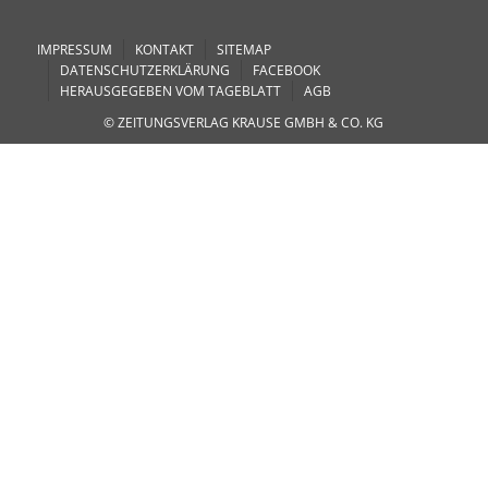
IMPRESSUM
KONTAKT
SITEMAP
DATENSCHUTZERKLÄRUNG
FACEBOOK
HERAUSGEGEBEN VOM TAGEBLATT
AGB
© ZEITUNGSVERLAG KRAUSE GMBH & CO. KG