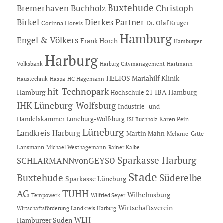
Buxtehude
Bremerhaven
Buchholz
Christoph
Dierkes Partner
Birkel
Dr. Olaf Krüger
Corinna Horeis
Hamburg
Engel & Völkers
Frank Horch
Hamburger
Harburg
Hartmann
Volksbank
Harburg Citymanagement
HELIOS Mariahilf Klinik
Haustechnik
Haspa
HC Hagemann
hit-Technopark
Hamburg
IBA Hamburg
Hochschule 21
IHK Lüneburg-Wolfsburg
Industrie- und
Handelskammer Lüneburg-Wolfsburg
Karen Pein
ISI Buchholz
Lüneburg
Landkreis Harburg
Martin Mahn
Melanie-Gitte
Lansmann
Michael Westhagemann
Rainer Kalbe
Sparkasse Harburg-
SCHLARMANNvonGEYSO
Stade
Buxtehude
Süderelbe
Sparkasse Lüneburg
AG
TUHH
Wilhelmsburg
Tempowerk
Wilfried Seyer
Wirtschaftsverein
Wirtschaftsförderung Landkreis Harburg
Hamburger Süden
WLH