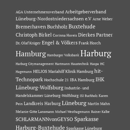
Arbeitgeberverband
AGA Unternehmensverband
Lüneburg-Nordostniedersachsen e.V
Arne Weber
Buxtehude
Bremerhaven
Buchholz
Dierkes Partner
Christoph Birkel
Corinna Horeis
Engel & Völkers
Dr. Olaf Krüger
Frank Horch
Harburg
Hamburg
Hamburger Volksbank
Hartmann Haustechnik
Haspa
Harburg Citymanagement
HC
hit-
HELIOS Mariahilf Klinik Hamburg
Hagemann
Technopark
IHK
IBA Hamburg
Hochschule 21
Lüneburg-Wolfsburg
Industrie- und
Handelskammer Lüneburg-Wolfsburg
Karen
ISI Buchholz
Lüneburg
Landkreis Harburg
Martin Mahn
Pein
Melanie-Gitte Lansmann
Michael Westhagemann
Rainer Kalbe
Sparkasse
SCHLARMANNvonGEYSO
Harburg-Buxtehude
Sparkasse Lüneburg