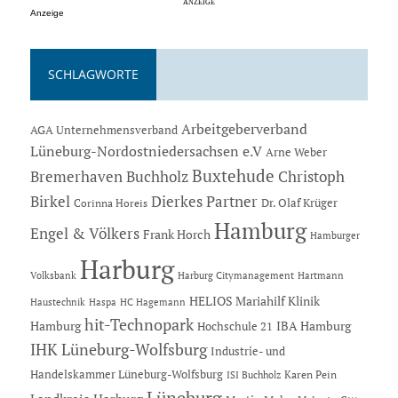
Anzeige
SCHLAGWORTE
Arbeitgeberverband
AGA Unternehmensverband
Lüneburg-Nordostniedersachsen e.V
Arne Weber
Buxtehude
Bremerhaven
Buchholz
Christoph
Dierkes Partner
Birkel
Dr. Olaf Krüger
Corinna Horeis
Hamburg
Engel & Völkers
Frank Horch
Hamburger
Harburg
Hartmann
Volksbank
Harburg Citymanagement
HELIOS Mariahilf Klinik
Haustechnik
Haspa
HC Hagemann
hit-Technopark
Hamburg
IBA Hamburg
Hochschule 21
IHK Lüneburg-Wolfsburg
Industrie- und
Handelskammer Lüneburg-Wolfsburg
Karen Pein
ISI Buchholz