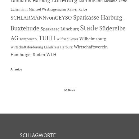
Lüneburg
Landkreis Harburg
Martin Mahn
Melanie-Gitte
Lansmann
Michael Westhagemann
Rainer Kalbe
Sparkasse Harburg-
SCHLARMANNvonGEYSO
Stade
Buxtehude
Süderelbe
Sparkasse Lüneburg
AG
TUHH
Wilhelmsburg
Tempowerk
Wilfried Seyer
Wirtschaftsverein
Wirtschaftsförderung Landkreis Harburg
Hamburger Süden
WLH
Anzeige
SCHLAGWORTE