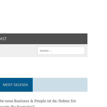
AST
MEIST GELESEN
ie neue Business & People ist da: Haben Sie
ereits Ihr Exemplar?