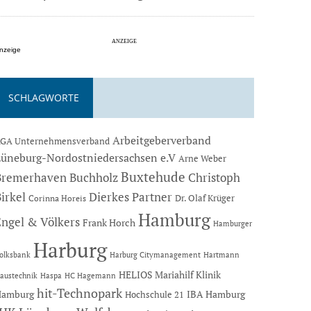
nzeige
SCHLAGWORTE
Arbeitgeberverband
GA Unternehmensverband
Lüneburg-Nordostniedersachsen e.V
Arne Weber
Buxtehude
Bremerhaven
Buchholz
Christoph
Dierkes Partner
irkel
Dr. Olaf Krüger
Corinna Horeis
Hamburg
Engel & Völkers
Frank Horch
Hamburger
Harburg
Hartmann
olksbank
Harburg Citymanagement
HELIOS Mariahilf Klinik
austechnik
Haspa
HC Hagemann
hit-Technopark
Hamburg
IBA Hamburg
Hochschule 21