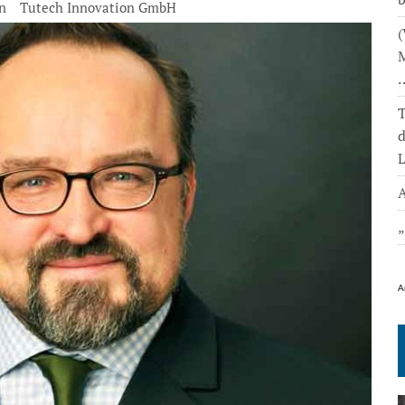
n
Tutech Innovation GmbH
(
M
T
L
A
A