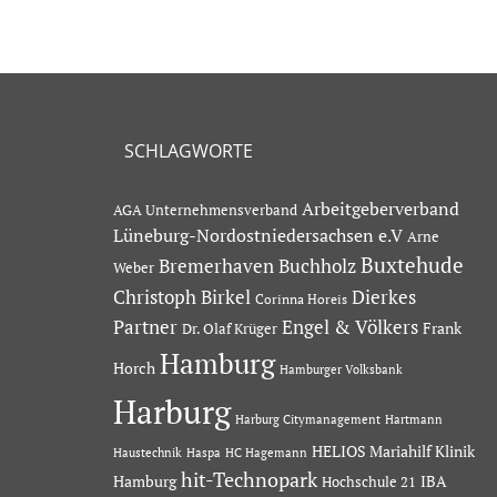
SCHLAGWORTE
Arbeitgeberverband
AGA Unternehmensverband
Lüneburg-Nordostniedersachsen e.V
Arne
Buxtehude
Bremerhaven
Buchholz
Weber
Dierkes
Christoph Birkel
Corinna Horeis
Partner
Engel & Völkers
Dr. Olaf Krüger
Frank
Hamburg
Horch
Hamburger Volksbank
Harburg
Hartmann
Harburg Citymanagement
HELIOS Mariahilf Klinik
Haustechnik
Haspa
HC Hagemann
hit-Technopark
Hamburg
IBA
Hochschule 21