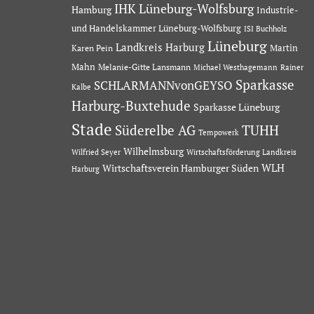
IHK Lüneburg-Wolfsburg
Hamburg
Industrie-
und Handelskammer Lüneburg-Wolfsburg
ISI Buchholz
Lüneburg
Landkreis Harburg
Martin
Karen Pein
Mahn
Melanie-Gitte Lansmann
Michael Westhagemann
Rainer
Sparkasse
SCHLARMANNvonGEYSO
Kalbe
Harburg-Buxtehude
Sparkasse Lüneburg
Stade
Süderelbe AG
TUHH
Tempowerk
Wilhelmsburg
Wilfried Seyer
Wirtschaftsförderung Landkreis
Wirtschaftsverein Hamburger Süden
WLH
Harburg