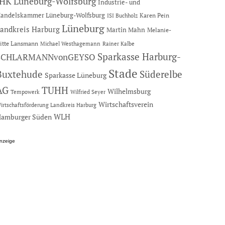
IHK Lüneburg-Wolfsburg
Industrie- und
andelskammer Lüneburg-Wolfsburg
Karen Pein
ISI Buchholz
Lüneburg
andkreis Harburg
Martin Mahn
Melanie-
itte Lansmann
Michael Westhagemann
Rainer Kalbe
Sparkasse Harburg-
SCHLARMANNvonGEYSO
Stade
Buxtehude
Süderelbe
Sparkasse Lüneburg
AG
TUHH
Wilhelmsburg
Tempowerk
Wilfried Seyer
Wirtschaftsverein
irtschaftsförderung Landkreis Harburg
amburger Süden
WLH
nzeige