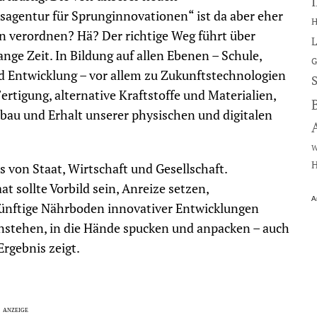
agentur für Sprunginnovationen“ ist da aber eher
H
ion verordnen? Hä? Der richtige Weg führt über
L
ange Zeit. In Bildung auf allen Ebenen – Schule,
G
d Entwicklung – vor allem zu Zukunftstechnologien
Fertigung, alternative Kraftstoffe und Materialien,
sbau und Erhalt unserer physischen und digitalen
W
H
 von Staat, Wirtschaft und Gesellschaft.
t sollte Vorbild sein, Anreize setzen,
A
ünftige Nährboden innovativer Entwicklungen
nstehen, in die Hände spucken und anpacken – auch
Ergebnis zeigt.