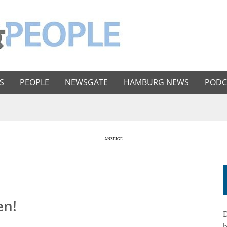
S
PEOPLE
NEWSGATE
HAMBURG NEWS
PODC
en!
D
b