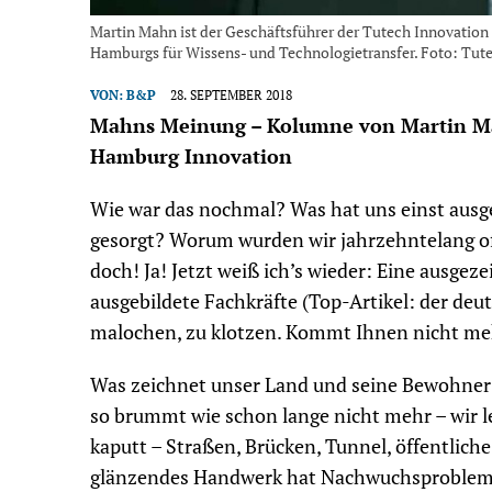
Martin Mahn ist der Geschäftsführer der Tutech Innovati
Hamburgs für Wissens- und Technologietransfer. Foto: Tut
VON:
B&P
28. SEPTEMBER 2018
Mahns Meinung – Kolumne von Martin Ma
Hamburg Innovation
Wie war das nochmal? Was hat uns einst aus
gesorgt? Worum wurden wir jahrzehntelang of
doch! Ja! Jetzt weiß ich’s wieder: Eine ausgez
ausgebildete Fachkräfte (Top-Artikel: der deut
malochen, zu klotzen. Kommt Ihnen nicht meh
Was zeichnet unser Land und seine Bewohner 
so brummt wie schon lange nicht mehr – wir le
kaputt – Straßen, Brücken, Tunnel, öffentlich
glänzendes Handwerk hat Nachwuchsprobleme. 