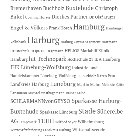
Buxtehude
Bremerhaven
Buchholz
Christoph
Dierkes Partner
Birkel
Dr. Olaf Krüger
Corinna Horeis
Hamburg
Engel & Völkers
Frank Horch
Hamburger
Harburg
Hartmann
Volksbank
Harburg Citymanagement
HELIOS Mariahilf Klinik
Haustechnik
Haspa
HC Hagemann
hit-Technopark
Hamburg
IBA Hamburg
Hochschule 21
IHK Lüneburg-Wolfsburg
Industrie- und
Handelskammer Lüneburg-Wolfsburg
Karen Pein
ISI Buchholz
Lüneburg
Landkreis Harburg
Martin Mahn
Melanie-Gitte
Lansmann
Michael Westhagemann
Rainer Kalbe
Sparkasse Harburg-
SCHLARMANNvonGEYSO
Stade
Buxtehude
Süderelbe
Sparkasse Lüneburg
AG
TUHH
Wilhelmsburg
Tempowerk
Wilfried Seyer
Wirtschaftsverein
Wirtschaftsförderung Landkreis Harburg