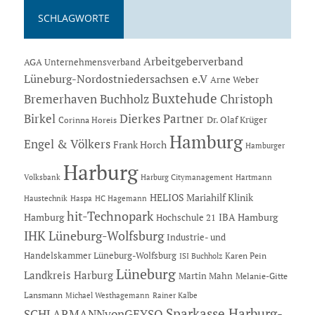
SCHLAGWORTE
Arbeitgeberverband
AGA Unternehmensverband
Lüneburg-Nordostniedersachsen e.V
Arne Weber
Buxtehude
Bremerhaven
Buchholz
Christoph
Dierkes Partner
Birkel
Dr. Olaf Krüger
Corinna Horeis
Hamburg
Engel & Völkers
Frank Horch
Hamburger
Harburg
Hartmann
Volksbank
Harburg Citymanagement
HELIOS Mariahilf Klinik
Haustechnik
Haspa
HC Hagemann
hit-Technopark
Hamburg
IBA Hamburg
Hochschule 21
IHK Lüneburg-Wolfsburg
Industrie- und
Handelskammer Lüneburg-Wolfsburg
Karen Pein
ISI Buchholz
Lüneburg
Landkreis Harburg
Martin Mahn
Melanie-Gitte
Lansmann
Michael Westhagemann
Rainer Kalbe
Sparkasse Harburg-
SCHLARMANNvonGEYSO