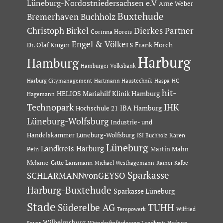
Lüneburg-Nordostniedersachsen e.V
Arne Weber
Buxtehude
Bremerhaven
Buchholz
Dierkes Partner
Christoph Birkel
Corinna Horeis
Engel & Völkers
Dr. Olaf Krüger
Frank Horch
Harburg
Hamburg
Hamburger Volksbank
Hartmann Haustechnik
Haspa
Harburg Citymanagement
HC
hit-
HELIOS Mariahilf Klinik Hamburg
Hagemann
Technopark
IHK
IBA Hamburg
Hochschule 21
Lüneburg-Wolfsburg
Industrie- und
Handelskammer Lüneburg-Wolfsburg
Karen
ISI Buchholz
Lüneburg
Landkreis Harburg
Martin Mahn
Pein
Melanie-Gitte Lansmann
Michael Westhagemann
Rainer Kalbe
Sparkasse
SCHLARMANNvonGEYSO
Harburg-Buxtehude
Sparkasse Lüneburg
Stade
Süderelbe AG
TUHH
Tempowerk
Wilfried
Wilhelmsburg
Seyer