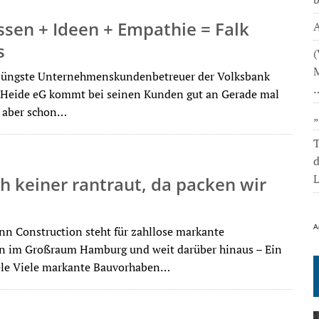
sen + Ideen + Empathie = Falk
A
s
(
M
 jüngste Unternehmenskundenbetreuer der Volksbank
 Heide eG kommt bei seinen Kunden gut an Gerade mal
t, aber schon…
T
L
h keiner rantraut, da packen wir
A
 Construction steht für zahllose markante
n im Großraum Hamburg und weit darüber hinaus – Ein
ele Viele markante Bauvorhaben…