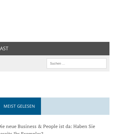
AST
MEIST GELESEN
ie neue Business & People ist da: Haben Sie
ereits Ihr Exemplar?