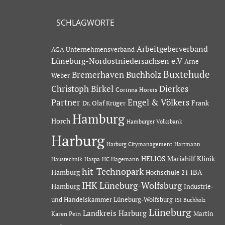
SCHLAGWORTE
Arbeitgeberverband
AGA Unternehmensverband
Lüneburg-Nordostniedersachsen e.V
Arne
Buxtehude
Bremerhaven
Buchholz
Weber
Dierkes
Christoph Birkel
Corinna Horeis
Partner
Engel & Völkers
Dr. Olaf Krüger
Frank
Hamburg
Horch
Hamburger Volksbank
Harburg
Hartmann
Harburg Citymanagement
HELIOS Mariahilf Klinik
Haustechnik
Haspa
HC Hagemann
hit-Technopark
Hamburg
IBA
Hochschule 21
IHK Lüneburg-Wolfsburg
Hamburg
Industrie-
und Handelskammer Lüneburg-Wolfsburg
ISI Buchholz
Lüneburg
Landkreis Harburg
Martin
Karen Pein