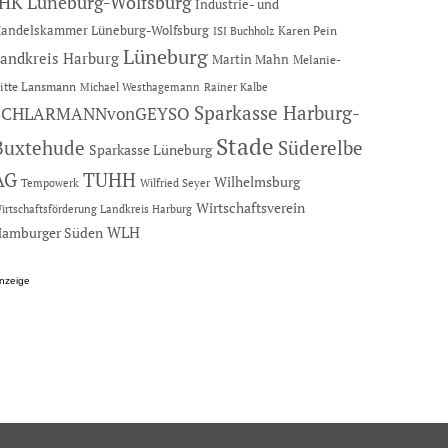
IHK Lüneburg-Wolfsburg
Industrie- und
andelskammer Lüneburg-Wolfsburg
Karen Pein
ISI Buchholz
Lüneburg
andkreis Harburg
Martin Mahn
Melanie-
itte Lansmann
Michael Westhagemann
Rainer Kalbe
Sparkasse Harburg-
SCHLARMANNvonGEYSO
Stade
Buxtehude
Süderelbe
Sparkasse Lüneburg
AG
TUHH
Wilhelmsburg
Tempowerk
Wilfried Seyer
Wirtschaftsverein
irtschaftsförderung Landkreis Harburg
amburger Süden
WLH
nzeige