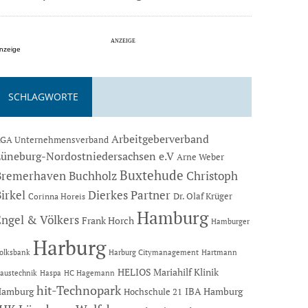
nzeige
SCHLAGWORTE
Arbeitgeberverband
GA Unternehmensverband
Lüneburg-Nordostniedersachsen e.V
Arne Weber
Buxtehude
Bremerhaven
Buchholz
Christoph
Dierkes Partner
irkel
Dr. Olaf Krüger
Corinna Horeis
Hamburg
Engel & Völkers
Frank Horch
Hamburger
Harburg
Hartmann
olksbank
Harburg Citymanagement
HELIOS Mariahilf Klinik
austechnik
Haspa
HC Hagemann
hit-Technopark
Hamburg
IBA Hamburg
Hochschule 21