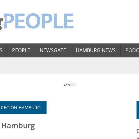
S
PEOPLE
NEWSGATE
HAMBURG NEWS
PODC
POLREGION HAMBURG
on Hamburg
D
b