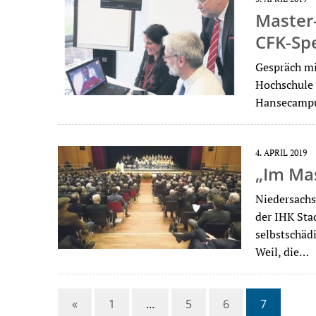
Master-
CFK-Spe
Gespräch mit
Hochschule 
Hansecampu
4. APRIL 2019
„Im Ma
Niedersachs
der IHK Sta
selbstschäd
Weil, die…
«
1
…
5
6
7