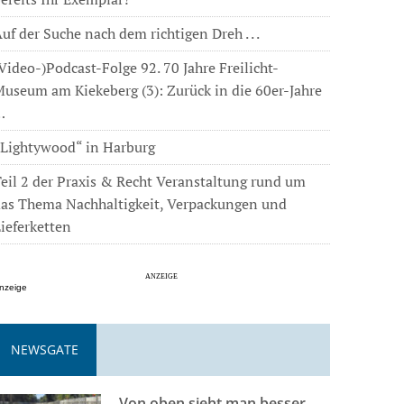
uf der Suche nach dem richtigen Dreh . . .
Video-)Podcast-Folge 92. 70 Jahre Freilicht-
useum am Kiekeberg (3): Zurück in die 60er-Jahre
…
„Lightywood“ in Harburg
eil 2 der Praxis & Recht Veranstaltung rund um
das Thema Nachhaltigkeit, Verpackungen und
ieferketten
nzeige
NEWSGATE
Von oben sieht man besser . . .