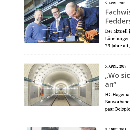
5. APRIL 2019
Fachwis
Fedder
Der aktuell
Lüneburger
29 Jahre al
5. APRIL 2019
„Wo sic
an“
HC Hagemann
Bauvorhabe
paar Beispi
5. APRIL 2019