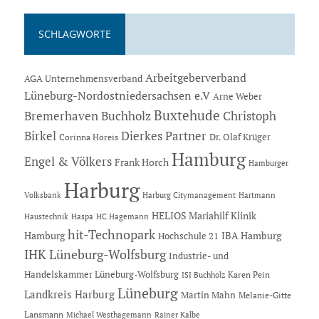
SCHLAGWORTE
Arbeitgeberverband
AGA Unternehmensverband
Lüneburg-Nordostniedersachsen e.V
Arne Weber
Buxtehude
Bremerhaven
Buchholz
Christoph
Dierkes Partner
Birkel
Dr. Olaf Krüger
Corinna Horeis
Hamburg
Engel & Völkers
Frank Horch
Hamburger
Harburg
Hartmann
Volksbank
Harburg Citymanagement
HELIOS Mariahilf Klinik
Haustechnik
Haspa
HC Hagemann
hit-Technopark
Hamburg
IBA Hamburg
Hochschule 21
IHK Lüneburg-Wolfsburg
Industrie- und
Handelskammer Lüneburg-Wolfsburg
Karen Pein
ISI Buchholz
Lüneburg
Landkreis Harburg
Martin Mahn
Melanie-Gitte
Lansmann
Michael Westhagemann
Rainer Kalbe