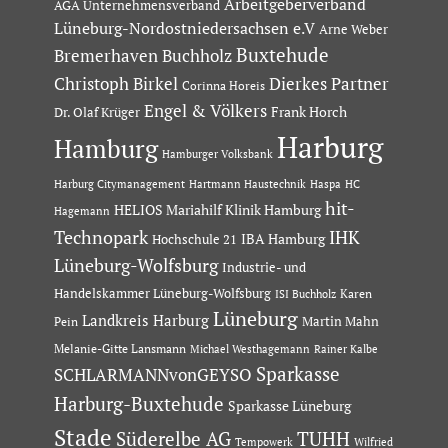
Arbeitgeberverband
AGA Unternehmensverband
Lüneburg-Nordostniedersachsen e.V
Arne Weber
Buxtehude
Bremerhaven
Buchholz
Dierkes Partner
Christoph Birkel
Corinna Horeis
Engel & Völkers
Dr. Olaf Krüger
Frank Horch
Harburg
Hamburg
Hamburger Volksbank
Hartmann Haustechnik
Haspa
Harburg Citymanagement
HC
hit-
HELIOS Mariahilf Klinik Hamburg
Hagemann
Technopark
IHK
IBA Hamburg
Hochschule 21
Lüneburg-Wolfsburg
Industrie- und
Handelskammer Lüneburg-Wolfsburg
Karen
ISI Buchholz
Lüneburg
Landkreis Harburg
Martin Mahn
Pein
Melanie-Gitte Lansmann
Michael Westhagemann
Rainer Kalbe
Sparkasse
SCHLARMANNvonGEYSO
Harburg-Buxtehude
Sparkasse Lüneburg
Stade
Süderelbe AG
TUHH
Tempowerk
Wilfried