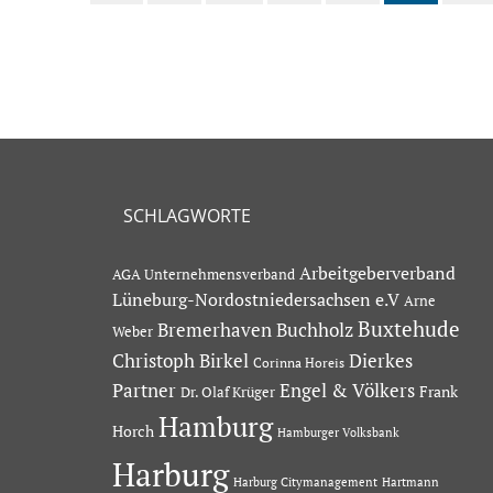
SCHLAGWORTE
Arbeitgeberverband
AGA Unternehmensverband
Lüneburg-Nordostniedersachsen e.V
Arne
Buxtehude
Bremerhaven
Buchholz
Weber
Dierkes
Christoph Birkel
Corinna Horeis
Partner
Engel & Völkers
Dr. Olaf Krüger
Frank
Hamburg
Horch
Hamburger Volksbank
Harburg
Hartmann
Harburg Citymanagement