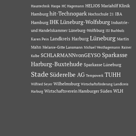
HELIOS Mariahilf Klinik
Haustechnik
Haspa
HC Hagemann
hit-Technopark
Hamburg
IBA
Hochschule 21
IHK Lüneburg-Wolfsburg
Hamburg
Industrie-
und Handelskammer Lüneburg-Wolfsburg
ISI Buchholz
Lüneburg
Landkreis Harburg
Martin
Karen Pein
Mahn
Melanie-Gitte Lansmann
Michael Westhagemann
Rainer
Sparkasse
SCHLARMANNvonGEYSO
Kalbe
Harburg-Buxtehude
Sparkasse Lüneburg
Stade
Süderelbe AG
TUHH
Tempowerk
Wilhelmsburg
Wilfried Seyer
Wirtschaftsförderung Landkreis
Wirtschaftsverein Hamburger Süden
WLH
Harburg