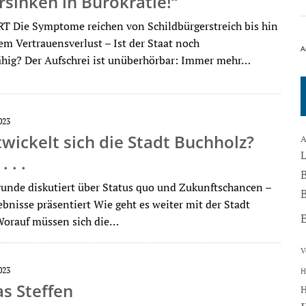
rsinken in Bürokratie!“
 Die Symptome reichen von Schildbürgerstreich bis hin
em Vertrauensverlust – Ist der Staat noch
A
hig? Der Aufschrei ist unüberhörbar: Im­mer mehr…
023
wickelt sich die Stadt Buchholz?
A
 . .
runde diskutiert über Status quo und Zukunftschancen –
B
bnisse präsentiert Wie geht es weiter mit der Stadt
Worauf müssen sich die…
V
023
H
s Steffen