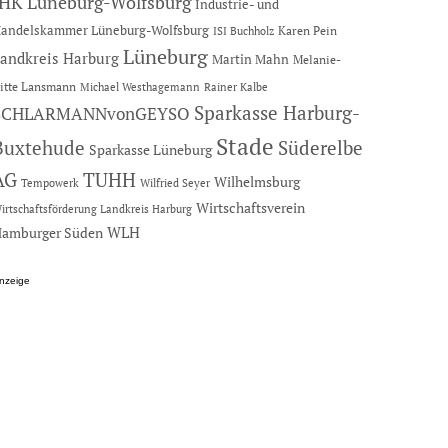
IHK Lüneburg-Wolfsburg
Industrie- und
andelskammer Lüneburg-Wolfsburg
Karen Pein
ISI Buchholz
Lüneburg
andkreis Harburg
Martin Mahn
Melanie-
itte Lansmann
Michael Westhagemann
Rainer Kalbe
Sparkasse Harburg-
SCHLARMANNvonGEYSO
Stade
Buxtehude
Süderelbe
Sparkasse Lüneburg
AG
TUHH
Wilhelmsburg
Tempowerk
Wilfried Seyer
Wirtschaftsverein
irtschaftsförderung Landkreis Harburg
amburger Süden
WLH
nzeige