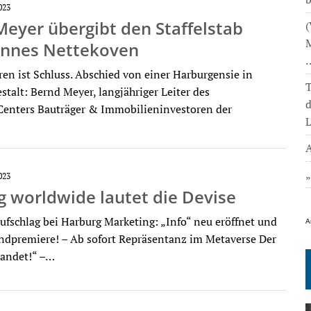
023
eyer übergibt den Staffelstab
(
M
annes Nettekoven
ren ist Schluss. Abschied von einer Harburgensie in
T
talt: Bernd Meyer, langjähriger Leiter des
enters Bauträger & Immobilieninvestoren der
L
A
023
 worldwide lautet die Devise
ufschlag bei Harburg Marketing: „Info“ neu eröffnet und
A
ndpremiere! – Ab sofort Repräsentanz im Metaverse Der
elandet!“ –…