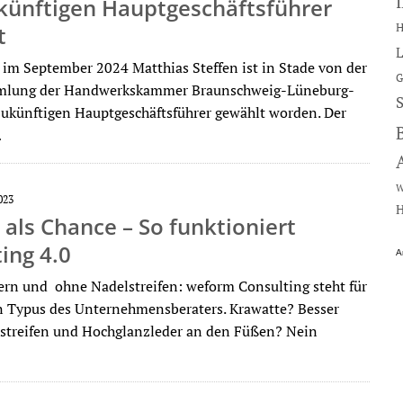
künftigen Hauptgeschäftsführer
H
t
L
 im September 2024 Matthias Steffen ist in Stade von der
G
mlung der Handwerkskammer Braunschweig-Lüneburg-
ukünftigen Hauptgeschäftsführer gewählt worden. Der
…
W
023
H
als Chance – So funktioniert
ing 4.0
A
ern und ohne Nadelstreifen: weform Consulting steht für
 Typus des Unternehmensberaters. Krawatte? Besser
lstreifen und Hochglanzleder an den Füßen? Nein