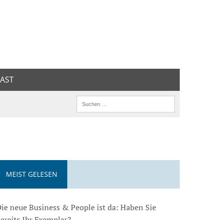
AST
MEIST GELESEN
ie neue Business & People ist da: Haben Sie
ereits Ihr Exemplar?