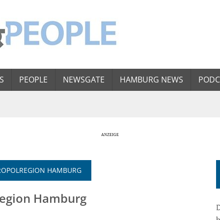
S
PEOPLE
NEWSGATE
HAMBURG NEWS
PODC
TROPOLREGION HAMBURG
region Hamburg
D
b