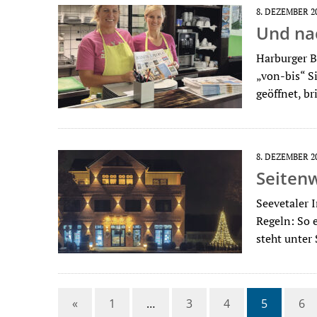
8. DEZEMBER 2
Und na
Harburger B
„von-bis“ Si
geöffnet, b
8. DEZEMBER 2
Seitenw
Seevetaler 
Regeln: So 
steht unter
«
1
…
3
4
5
6