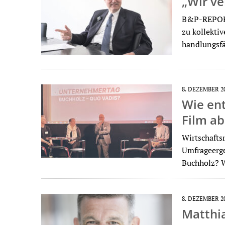
„Wir ve
B&P-REPORT
zu kollektiv
handlungsfä
8. DEZEMBER 2
Wie ent
Film ab .
Wirtschafts
Umfrageerge
Buchholz? 
8. DEZEMBER 2
Matthia