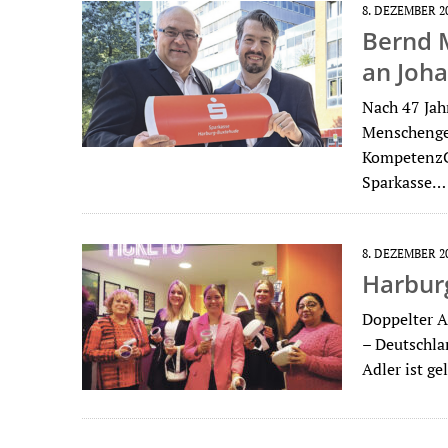
8. DEZEMBER 2
Bernd M
an Joh
Nach 47 Jah
Menschenges
KompetenzC
Sparkasse…
8. DEZEMBER 2
Harburg
Doppelter A
– Deutschla
Adler ist g