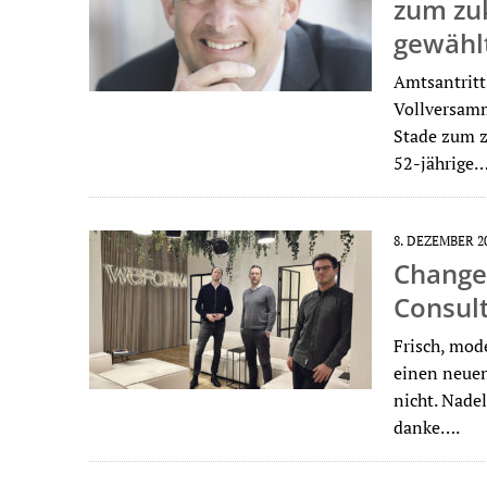
zum zu
gewähl
Amtsantritt
Vollversam
Stade zum z
52-jährige
8. DEZEMBER 2
Change 
Consult
Frisch, mod
einen neuen
nicht. Nade
danke….