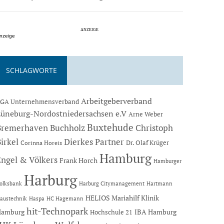
nzeige
SCHLAGWORTE
Arbeitgeberverband
GA Unternehmensverband
Lüneburg-Nordostniedersachsen e.V
Arne Weber
Buxtehude
Bremerhaven
Buchholz
Christoph
Dierkes Partner
irkel
Dr. Olaf Krüger
Corinna Horeis
Hamburg
Engel & Völkers
Frank Horch
Hamburger
Harburg
Hartmann
olksbank
Harburg Citymanagement
HELIOS Mariahilf Klinik
austechnik
Haspa
HC Hagemann
hit-Technopark
Hamburg
IBA Hamburg
Hochschule 21