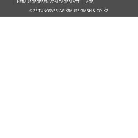
HERAUSGEGEBEN VOM TAGEBLATT
AGB
© ZEITUNGSVERLAG KRAUSE GMBH & CO. KG