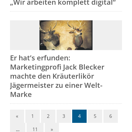
„Wir arbeiten komplett digital“
Er hat’s erfunden:
Marketingprofi Jack Blecker
machte den Kräuterlikör
Jägermeister zu einer Welt-
Marke
«
1
2
3
4
5
6
…
11
»