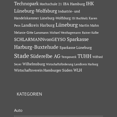
Technopark
IHK
IBA Hamburg
Hochschule 21
Lüneburg-Wolfsburg
Industrie- und
Handelskammer Lüneburg-Wolfsburg
Karen
ISI Buchholz
Lüneburg
Landkreis Harburg
Martin Mahn
Pein
Melanie-Gitte Lansmann
Michael Westhagemann
Rainer Kalbe
Sparkasse
SCHLARMANNvonGEYSO
Harburg-Buxtehude
Sparkasse Lüneburg
Stade
Süderelbe AG
TUHH
Tempowerk
Wilfried
Wilhelmsburg
Seyer
Wirtschaftsförderung Landkreis Harburg
Wirtschaftsverein Hamburger Süden
WLH
KATEGORIEN
Auto