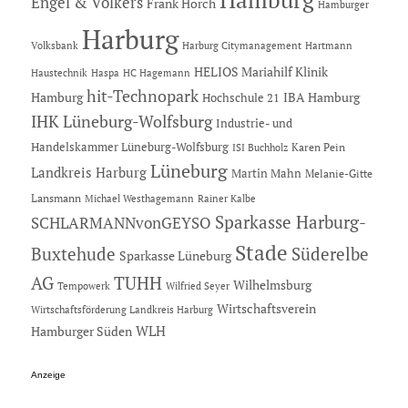
Engel & Völkers
Frank Horch
Hamburger
Harburg
Hartmann
Volksbank
Harburg Citymanagement
HELIOS Mariahilf Klinik
Haustechnik
Haspa
HC Hagemann
hit-Technopark
Hamburg
IBA Hamburg
Hochschule 21
IHK Lüneburg-Wolfsburg
Industrie- und
Handelskammer Lüneburg-Wolfsburg
Karen Pein
ISI Buchholz
Lüneburg
Landkreis Harburg
Martin Mahn
Melanie-Gitte
Lansmann
Michael Westhagemann
Rainer Kalbe
Sparkasse Harburg-
SCHLARMANNvonGEYSO
Stade
Buxtehude
Süderelbe
Sparkasse Lüneburg
AG
TUHH
Wilhelmsburg
Tempowerk
Wilfried Seyer
Wirtschaftsverein
Wirtschaftsförderung Landkreis Harburg
Hamburger Süden
WLH
Anzeige