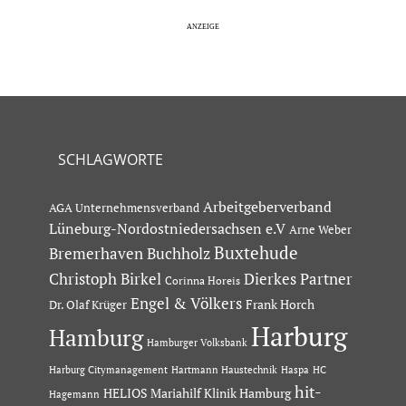
SCHLAGWORTE
Arbeitgeberverband
AGA Unternehmensverband
Lüneburg-Nordostniedersachsen e.V
Arne Weber
Buxtehude
Bremerhaven
Buchholz
Dierkes Partner
Christoph Birkel
Corinna Horeis
Engel & Völkers
Dr. Olaf Krüger
Frank Horch
Harburg
Hamburg
Hamburger Volksbank
Hartmann Haustechnik
Haspa
Harburg Citymanagement
HC
hit-
HELIOS Mariahilf Klinik Hamburg
Hagemann