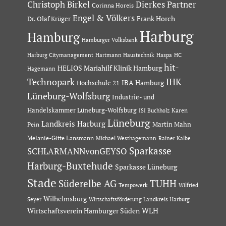
Dierkes Partner
Christoph Birkel
Corinna Horeis
Engel & Völkers
Dr. Olaf Krüger
Frank Horch
Harburg
Hamburg
Hamburger Volksbank
Hartmann Haustechnik
Haspa
Harburg Citymanagement
HC
hit-
HELIOS Mariahilf Klinik Hamburg
Hagemann
Technopark
IHK
IBA Hamburg
Hochschule 21
Lüneburg-Wolfsburg
Industrie- und
Handelskammer Lüneburg-Wolfsburg
Karen
ISI Buchholz
Lüneburg
Landkreis Harburg
Martin Mahn
Pein
Melanie-Gitte Lansmann
Michael Westhagemann
Rainer Kalbe
Sparkasse
SCHLARMANNvonGEYSO
Harburg-Buxtehude
Sparkasse Lüneburg
Stade
Süderelbe AG
TUHH
Tempowerk
Wilfried
Wilhelmsburg
Seyer
Wirtschaftsförderung Landkreis Harburg
Wirtschaftsverein Hamburger Süden
WLH