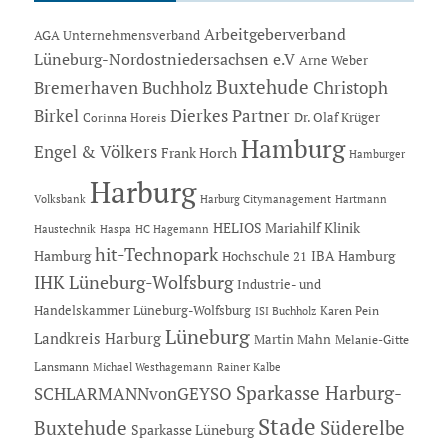
Arbeitgeberverband
AGA Unternehmensverband
Lüneburg-Nordostniedersachsen e.V
Arne Weber
Buxtehude
Bremerhaven
Buchholz
Christoph
Dierkes Partner
Birkel
Dr. Olaf Krüger
Corinna Horeis
Hamburg
Engel & Völkers
Frank Horch
Hamburger
Harburg
Hartmann
Volksbank
Harburg Citymanagement
HELIOS Mariahilf Klinik
Haustechnik
Haspa
HC Hagemann
hit-Technopark
Hamburg
IBA Hamburg
Hochschule 21
IHK Lüneburg-Wolfsburg
Industrie- und
Handelskammer Lüneburg-Wolfsburg
Karen Pein
ISI Buchholz
Lüneburg
Landkreis Harburg
Martin Mahn
Melanie-Gitte
Lansmann
Michael Westhagemann
Rainer Kalbe
Sparkasse Harburg-
SCHLARMANNvonGEYSO
Stade
Buxtehude
Süderelbe
Sparkasse Lüneburg