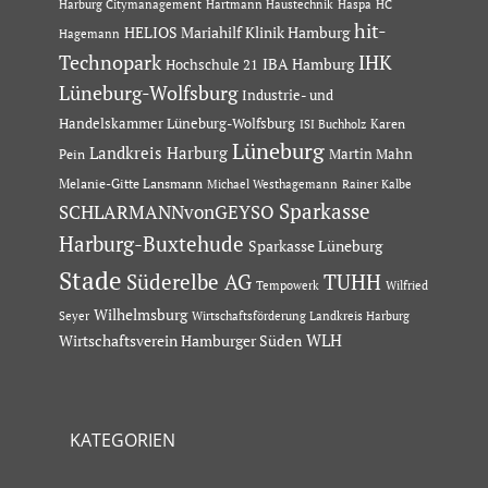
Hartmann Haustechnik
Haspa
Harburg Citymanagement
HC
hit-
HELIOS Mariahilf Klinik Hamburg
Hagemann
Technopark
IHK
IBA Hamburg
Hochschule 21
Lüneburg-Wolfsburg
Industrie- und
Handelskammer Lüneburg-Wolfsburg
Karen
ISI Buchholz
Lüneburg
Landkreis Harburg
Martin Mahn
Pein
Melanie-Gitte Lansmann
Michael Westhagemann
Rainer Kalbe
Sparkasse
SCHLARMANNvonGEYSO
Harburg-Buxtehude
Sparkasse Lüneburg
Stade
Süderelbe AG
TUHH
Tempowerk
Wilfried
Wilhelmsburg
Seyer
Wirtschaftsförderung Landkreis Harburg
Wirtschaftsverein Hamburger Süden
WLH
KATEGORIEN