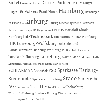
Dierkes Partner
Birkel
Dr. Olaf Krüger
Corinna Horeis
Hamburg
Engel & Völkers
Frank Horch
Hamburger
Harburg
Hartmann
Volksbank
Harburg Citymanagement
HELIOS Mariahilf Klinik
Haustechnik
Haspa
HC Hagemann
hit-Technopark
Hamburg
IBA Hamburg
Hochschule 21
IHK Lüneburg-Wolfsburg
Industrie- und
Handelskammer Lüneburg-Wolfsburg
Karen Pein
ISI Buchholz
Lüneburg
Landkreis Harburg
Martin Mahn
Melanie-Gitte
Lansmann
Michael Westhagemann
Rainer Kalbe
Sparkasse Harburg-
SCHLARMANNvonGEYSO
Stade
Buxtehude
Süderelbe
Sparkasse Lüneburg
AG
TUHH
Wilhelmsburg
Tempowerk
Wilfried Seyer
Wirtschaftsverein
Wirtschaftsförderung Landkreis Harburg
Hamburger Süden
WLH