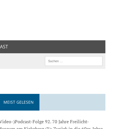
AST
MEIST GELESEN
Video-)Podcast-Folge 92. 70 Jahre Freilicht-
useum am Kiekeberg (3): Zurück in die 60er-Jahre