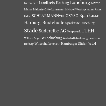
Lüneburg
Landkreis Harburg
Martin
Karen Pein
Mahn
Melanie-Gitte Lansmann
Michael Westhagemann
Rainer
Sparkasse
SCHLARMANNvonGEYSO
Kalbe
Harburg-Buxtehude
Sparkasse Lüneburg
Stade
Süderelbe AG
TUHH
Tempowerk
Wilhelmsburg
Wilfried Seyer
Wirtschaftsförderung Landkreis
Wirtschaftsverein Hamburger Süden
WLH
Harburg