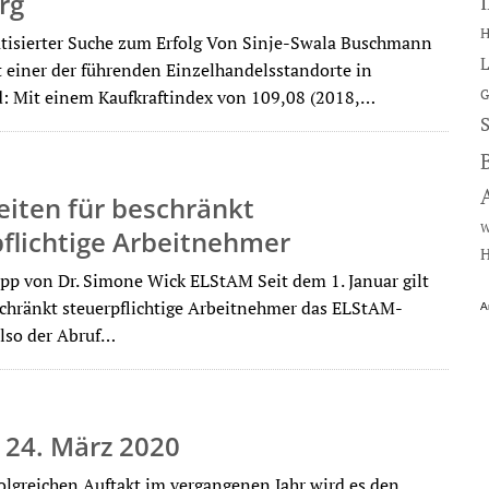
rg
H
tisierter Suche zum Erfolg Von Sinje-Swala Buschmann
L
 einer der führenden Einzelhandelsstandorte in
: Mit einem Kaufkraftindex von 109,08 (2018,…
G
iten für beschränkt
W
flichtige Arbeitnehmer
H
ipp von Dr. Simone Wick ELStAM Seit dem 1. Januar gilt
schränkt steuerpflichtige Arbeitnehmer das ELStAM-
A
also der Abruf…
 24. März 2020
lgreichen Auftakt im vergangenen Jahr wird es den