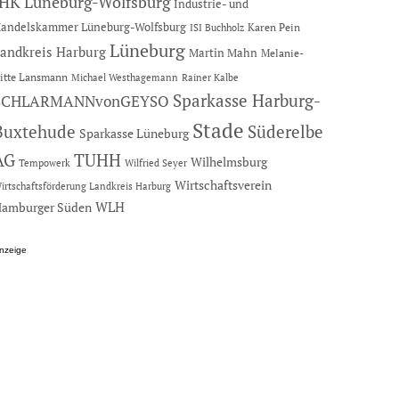
IHK Lüneburg-Wolfsburg
Industrie- und
andelskammer Lüneburg-Wolfsburg
Karen Pein
ISI Buchholz
Lüneburg
andkreis Harburg
Martin Mahn
Melanie-
itte Lansmann
Michael Westhagemann
Rainer Kalbe
Sparkasse Harburg-
SCHLARMANNvonGEYSO
Stade
Buxtehude
Süderelbe
Sparkasse Lüneburg
AG
TUHH
Wilhelmsburg
Tempowerk
Wilfried Seyer
Wirtschaftsverein
irtschaftsförderung Landkreis Harburg
amburger Süden
WLH
nzeige