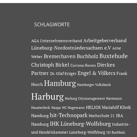
SCHLAGWORTE
Arbeitgeberverband
AGA Unternehmensverband
Lüneburg-Nordostniedersachsen e.V
Arne
Buxtehude
Bremerhaven
Buchholz
Weber
Dierkes
Christoph Birkel
Corinna Horeis
Partner
Engel & Völkers
Dr. Olaf Krüger
Frank
Hamburg
Horch
Hamburger Volksbank
Harburg
Hartmann
Harburg Citymanagement
HELIOS Mariahilf Klinik
Haustechnik
Haspa
HC Hagemann
hit-Technopark
Hamburg
IBA
Hochschule 21
IHK Lüneburg-Wolfsburg
Hamburg
Industrie-
und Handelskammer Lüneburg-Wolfsburg
ISI Buchholz