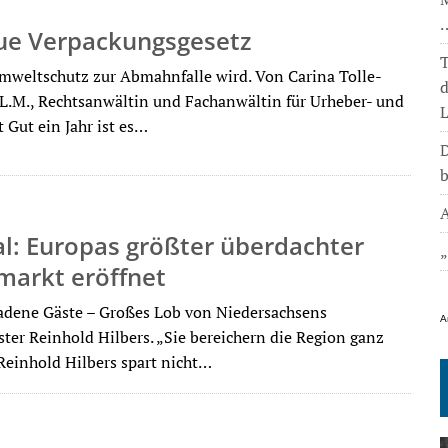
ue Verpackungsgesetz
T
weltschutz zur Abmahnfalle wird. Von Carina Tolle-
.M., Rechtsanwältin und Fachanwältin für Urheber- und
L
 Gut ein Jahr ist es…
D
b
A
l: Europas größter überdachter
markt eröffnet
adene Gäste – Großes Lob von Niedersachsens
A
ter Reinhold Hilbers. „Sie bereichern die Region ganz
 Reinhold Hilbers spart nicht…