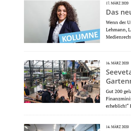
17. MÄRZ 2020
Das ne
Wenn der Um
Lehmann, LL
Medienrecht
16. MÄRZ 2020
Seeveta
Garten
Gut 200 gel
Finanzminis
erheblich!“
14. MÄRZ 2020