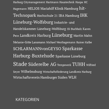
Hartmann Haustechnik
Haspa
Harburg Citymanagement
HC
hit-
HELIOS Mariahilf Klinik Hamburg
Hagemann
Technopark
IHK
IBA Hamburg
Hochschule 21
Lüneburg-Wolfsburg
Industrie- und
Handelskammer Lüneburg-Wolfsburg
Karen
ISI Buchholz
Lüneburg
Landkreis Harburg
Martin Mahn
Pein
Melanie-Gitte Lansmann
Michael Westhagemann
Rainer Kalbe
Sparkasse
SCHLARMANNvonGEYSO
Harburg-Buxtehude
Sparkasse Lüneburg
Stade
Süderelbe AG
TUHH
Tempowerk
Wilfried
Wilhelmsburg
Seyer
Wirtschaftsförderung Landkreis Harburg
Wirtschaftsverein Hamburger Süden
WLH
KATEGORIEN