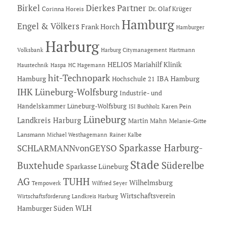
Dierkes Partner
Birkel
Dr. Olaf Krüger
Corinna Horeis
Hamburg
Engel & Völkers
Frank Horch
Hamburger
Harburg
Hartmann
Volksbank
Harburg Citymanagement
HELIOS Mariahilf Klinik
Haustechnik
Haspa
HC Hagemann
hit-Technopark
Hamburg
IBA Hamburg
Hochschule 21
IHK Lüneburg-Wolfsburg
Industrie- und
Handelskammer Lüneburg-Wolfsburg
Karen Pein
ISI Buchholz
Lüneburg
Landkreis Harburg
Martin Mahn
Melanie-Gitte
Lansmann
Michael Westhagemann
Rainer Kalbe
Sparkasse Harburg-
SCHLARMANNvonGEYSO
Stade
Buxtehude
Süderelbe
Sparkasse Lüneburg
AG
TUHH
Wilhelmsburg
Tempowerk
Wilfried Seyer
Wirtschaftsverein
Wirtschaftsförderung Landkreis Harburg
Hamburger Süden
WLH