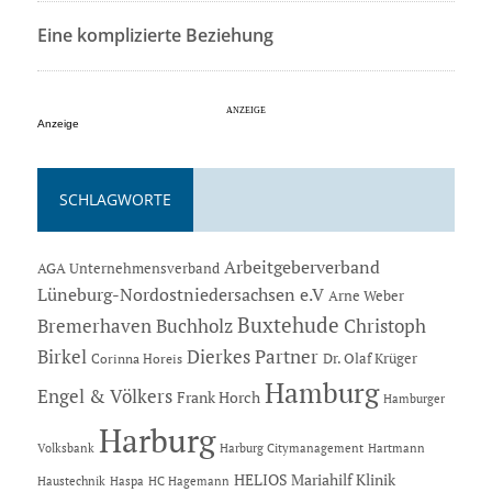
Eine komplizierte Beziehung
Anzeige
SCHLAGWORTE
Arbeitgeberverband
AGA Unternehmensverband
Lüneburg-Nordostniedersachsen e.V
Arne Weber
Buxtehude
Bremerhaven
Buchholz
Christoph
Dierkes Partner
Birkel
Dr. Olaf Krüger
Corinna Horeis
Hamburg
Engel & Völkers
Frank Horch
Hamburger
Harburg
Hartmann
Volksbank
Harburg Citymanagement
HELIOS Mariahilf Klinik
Haustechnik
Haspa
HC Hagemann