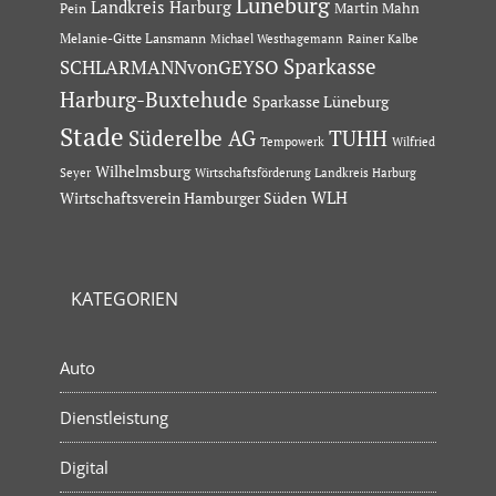
Lüneburg
Landkreis Harburg
Martin Mahn
Pein
Melanie-Gitte Lansmann
Michael Westhagemann
Rainer Kalbe
Sparkasse
SCHLARMANNvonGEYSO
Harburg-Buxtehude
Sparkasse Lüneburg
Stade
Süderelbe AG
TUHH
Tempowerk
Wilfried
Wilhelmsburg
Seyer
Wirtschaftsförderung Landkreis Harburg
Wirtschaftsverein Hamburger Süden
WLH
KATEGORIEN
Auto
Dienstleistung
Digital