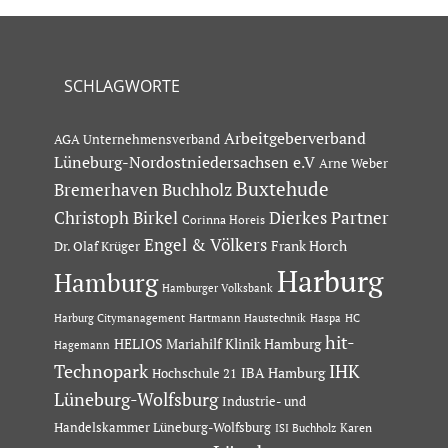
SCHLAGWORTE
Arbeitgeberverband
AGA Unternehmensverband
Lüneburg-Nordostniedersachsen e.V
Arne Weber
Buxtehude
Bremerhaven
Buchholz
Dierkes Partner
Christoph Birkel
Corinna Horeis
Engel & Völkers
Dr. Olaf Krüger
Frank Horch
Harburg
Hamburg
Hamburger Volksbank
Hartmann Haustechnik
Haspa
Harburg Citymanagement
HC
hit-
HELIOS Mariahilf Klinik Hamburg
Hagemann
Technopark
IHK
IBA Hamburg
Hochschule 21
Lüneburg-Wolfsburg
Industrie- und
Handelskammer Lüneburg-Wolfsburg
Karen
ISI Buchholz