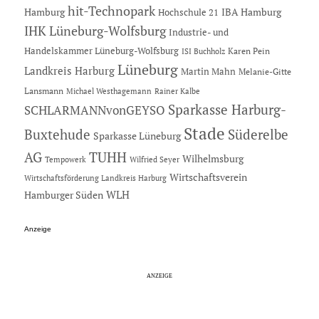
hit-Technopark
Hamburg
IBA Hamburg
Hochschule 21
IHK Lüneburg-Wolfsburg
Industrie- und
Handelskammer Lüneburg-Wolfsburg
Karen Pein
ISI Buchholz
Lüneburg
Landkreis Harburg
Martin Mahn
Melanie-Gitte
Lansmann
Michael Westhagemann
Rainer Kalbe
Sparkasse Harburg-
SCHLARMANNvonGEYSO
Stade
Buxtehude
Süderelbe
Sparkasse Lüneburg
AG
TUHH
Wilhelmsburg
Tempowerk
Wilfried Seyer
Wirtschaftsverein
Wirtschaftsförderung Landkreis Harburg
Hamburger Süden
WLH
Anzeige