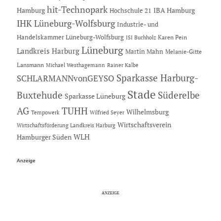
hit-Technopark
Hamburg
IBA Hamburg
Hochschule 21
IHK Lüneburg-Wolfsburg
Industrie- und
Handelskammer Lüneburg-Wolfsburg
Karen Pein
ISI Buchholz
Lüneburg
Landkreis Harburg
Martin Mahn
Melanie-Gitte
Lansmann
Michael Westhagemann
Rainer Kalbe
Sparkasse Harburg-
SCHLARMANNvonGEYSO
Stade
Buxtehude
Süderelbe
Sparkasse Lüneburg
AG
TUHH
Wilhelmsburg
Tempowerk
Wilfried Seyer
Wirtschaftsverein
Wirtschaftsförderung Landkreis Harburg
Hamburger Süden
WLH
Anzeige