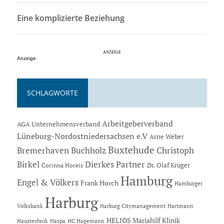
Eine komplizierte Beziehung
Anzeige
SCHLAGWORTE
Arbeitgeberverband
AGA Unternehmensverband
Lüneburg-Nordostniedersachsen e.V
Arne Weber
Buxtehude
Bremerhaven
Buchholz
Christoph
Dierkes Partner
Birkel
Dr. Olaf Krüger
Corinna Horeis
Hamburg
Engel & Völkers
Frank Horch
Hamburger
Harburg
Hartmann
Volksbank
Harburg Citymanagement
HELIOS Mariahilf Klinik
Haustechnik
Haspa
HC Hagemann