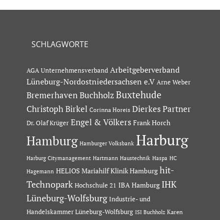
SCHLAGWORTE
Arbeitgeberverband
AGA Unternehmensverband
Lüneburg-Nordostniedersachsen e.V
Arne Weber
Buxtehude
Bremerhaven
Buchholz
Dierkes Partner
Christoph Birkel
Corinna Horeis
Engel & Völkers
Dr. Olaf Krüger
Frank Horch
Harburg
Hamburg
Hamburger Volksbank
Hartmann Haustechnik
Haspa
Harburg Citymanagement
HC
hit-
HELIOS Mariahilf Klinik Hamburg
Hagemann
Technopark
IHK
IBA Hamburg
Hochschule 21
Lüneburg-Wolfsburg
Industrie- und
Handelskammer Lüneburg-Wolfsburg
Karen
ISI Buchholz