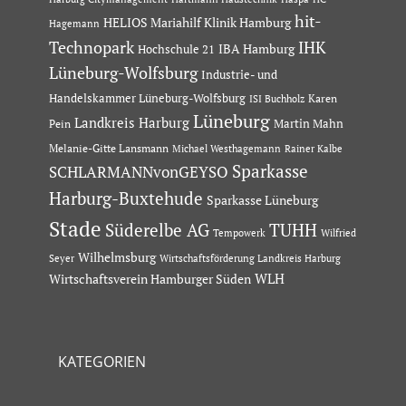
hit-
HELIOS Mariahilf Klinik Hamburg
Hagemann
Technopark
IHK
IBA Hamburg
Hochschule 21
Lüneburg-Wolfsburg
Industrie- und
Handelskammer Lüneburg-Wolfsburg
Karen
ISI Buchholz
Lüneburg
Landkreis Harburg
Martin Mahn
Pein
Melanie-Gitte Lansmann
Michael Westhagemann
Rainer Kalbe
Sparkasse
SCHLARMANNvonGEYSO
Harburg-Buxtehude
Sparkasse Lüneburg
Stade
Süderelbe AG
TUHH
Tempowerk
Wilfried
Wilhelmsburg
Seyer
Wirtschaftsförderung Landkreis Harburg
Wirtschaftsverein Hamburger Süden
WLH
KATEGORIEN