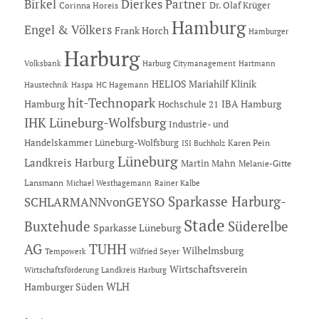
Dierkes Partner
Birkel
Dr. Olaf Krüger
Corinna Horeis
Hamburg
Engel & Völkers
Frank Horch
Hamburger
Harburg
Hartmann
Volksbank
Harburg Citymanagement
HELIOS Mariahilf Klinik
Haustechnik
Haspa
HC Hagemann
hit-Technopark
Hamburg
IBA Hamburg
Hochschule 21
IHK Lüneburg-Wolfsburg
Industrie- und
Handelskammer Lüneburg-Wolfsburg
Karen Pein
ISI Buchholz
Lüneburg
Landkreis Harburg
Martin Mahn
Melanie-Gitte
Lansmann
Michael Westhagemann
Rainer Kalbe
Sparkasse Harburg-
SCHLARMANNvonGEYSO
Stade
Buxtehude
Süderelbe
Sparkasse Lüneburg
AG
TUHH
Wilhelmsburg
Tempowerk
Wilfried Seyer
Wirtschaftsverein
Wirtschaftsförderung Landkreis Harburg
Hamburger Süden
WLH