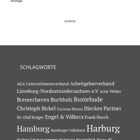
Anzeige
SCHLAGWORTE
Arbeitgeberverband
AGA Unternehmensverband
Lüneburg-Nordostniedersachsen e.V
Arne Weber
Buxtehude
Bremerhaven
Buchholz
Dierkes Partner
Christoph Birkel
Corinna Horeis
Engel & Völkers
Dr. Olaf Krüger
Frank Horch
Harburg
Hamburg
Hamburger Volksbank
Hartmann Haustechnik
Haspa
Harburg Citymanagement
HC