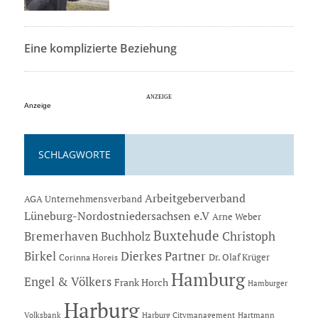
Eine komplizierte Beziehung
Anzeige
SCHLAGWORTE
Arbeitgeberverband
AGA Unternehmensverband
Lüneburg-Nordostniedersachsen e.V
Arne Weber
Buxtehude
Bremerhaven
Buchholz
Christoph
Dierkes Partner
Birkel
Dr. Olaf Krüger
Corinna Horeis
Hamburg
Engel & Völkers
Frank Horch
Hamburger
Harburg
Hartmann
Volksbank
Harburg Citymanagement