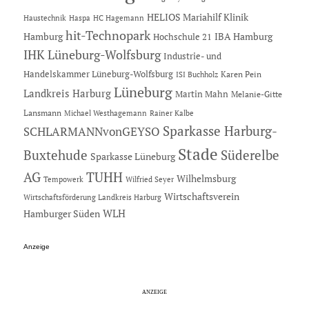
HELIOS Mariahilf Klinik
Haustechnik
Haspa
HC Hagemann
hit-Technopark
Hamburg
IBA Hamburg
Hochschule 21
IHK Lüneburg-Wolfsburg
Industrie- und
Handelskammer Lüneburg-Wolfsburg
Karen Pein
ISI Buchholz
Lüneburg
Landkreis Harburg
Martin Mahn
Melanie-Gitte
Lansmann
Michael Westhagemann
Rainer Kalbe
Sparkasse Harburg-
SCHLARMANNvonGEYSO
Stade
Buxtehude
Süderelbe
Sparkasse Lüneburg
AG
TUHH
Wilhelmsburg
Tempowerk
Wilfried Seyer
Wirtschaftsverein
Wirtschaftsförderung Landkreis Harburg
Hamburger Süden
WLH
Anzeige