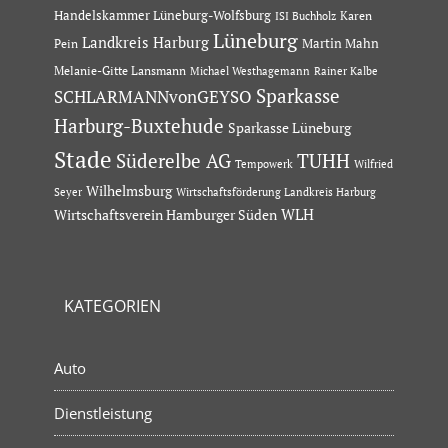
Handelskammer Lüneburg-Wolfsburg
Karen
ISI Buchholz
Lüneburg
Landkreis Harburg
Martin Mahn
Pein
Melanie-Gitte Lansmann
Michael Westhagemann
Rainer Kalbe
Sparkasse
SCHLARMANNvonGEYSO
Harburg-Buxtehude
Sparkasse Lüneburg
Stade
Süderelbe AG
TUHH
Tempowerk
Wilfried
Wilhelmsburg
Seyer
Wirtschaftsförderung Landkreis Harburg
Wirtschaftsverein Hamburger Süden
WLH
KATEGORIEN
Auto
Dienstleistung