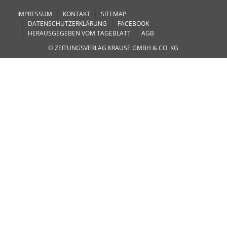
IMPRESSUM
KONTAKT
SITEMAP
DATENSCHUTZERKLÄRUNG
FACEBOOK
HERAUSGEGEBEN VOM TAGEBLATT
AGB
© ZEITUNGSVERLAG KRAUSE GMBH & CO. KG