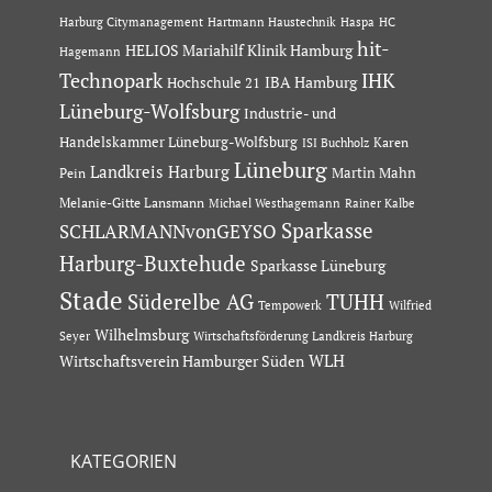
Hartmann Haustechnik
Haspa
Harburg Citymanagement
HC
hit-
HELIOS Mariahilf Klinik Hamburg
Hagemann
Technopark
IHK
IBA Hamburg
Hochschule 21
Lüneburg-Wolfsburg
Industrie- und
Handelskammer Lüneburg-Wolfsburg
Karen
ISI Buchholz
Lüneburg
Landkreis Harburg
Martin Mahn
Pein
Melanie-Gitte Lansmann
Michael Westhagemann
Rainer Kalbe
Sparkasse
SCHLARMANNvonGEYSO
Harburg-Buxtehude
Sparkasse Lüneburg
Stade
Süderelbe AG
TUHH
Tempowerk
Wilfried
Wilhelmsburg
Seyer
Wirtschaftsförderung Landkreis Harburg
Wirtschaftsverein Hamburger Süden
WLH
KATEGORIEN