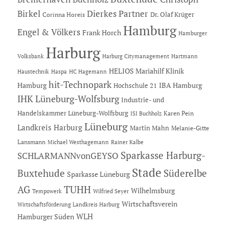
Dierkes Partner
Birkel
Dr. Olaf Krüger
Corinna Horeis
Hamburg
Engel & Völkers
Frank Horch
Hamburger
Harburg
Hartmann
Volksbank
Harburg Citymanagement
HELIOS Mariahilf Klinik
Haustechnik
Haspa
HC Hagemann
hit-Technopark
Hamburg
IBA Hamburg
Hochschule 21
IHK Lüneburg-Wolfsburg
Industrie- und
Handelskammer Lüneburg-Wolfsburg
Karen Pein
ISI Buchholz
Lüneburg
Landkreis Harburg
Martin Mahn
Melanie-Gitte
Lansmann
Michael Westhagemann
Rainer Kalbe
Sparkasse Harburg-
SCHLARMANNvonGEYSO
Stade
Buxtehude
Süderelbe
Sparkasse Lüneburg
AG
TUHH
Wilhelmsburg
Tempowerk
Wilfried Seyer
Wirtschaftsverein
Wirtschaftsförderung Landkreis Harburg
Hamburger Süden
WLH