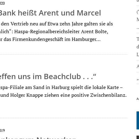
020
Bank heißt Arent und Marcel
(
M
 den Vertrieb neu auf Etwa zehn Jahre galten sie als
lich“: Haspa-Regionalbereichsleiter Arent Bolte,
T
für das Firmenkundengeschäft im Hamburger…
L
A
effen uns im Beachclub . . .“
spa-Filiale am Sand in Harburg spielt die lokale Karte –
 und Holger Knappe ziehen eine positive Zwischenbilanz.
A
019