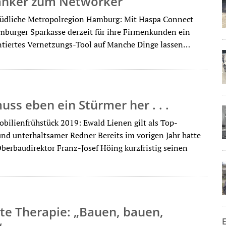
nker zum Networker
südliche Metropolregion Hamburg: Mit Haspa Connect
mburger Sparkasse derzeit für ihre Firmenkunden ein
ntiertes Vernetzungs-Tool auf Manche Dinge lassen…
ss eben ein Stürmer her . . .
ilienfrühstück 2019: Ewald Lienen gilt als Top-
und unterhaltsamer Redner Bereits im vorigen Jahr hatte
erbaudirektor Franz-Josef Höing kurzfristig seinen
te Therapie: „Bauen, bauen,