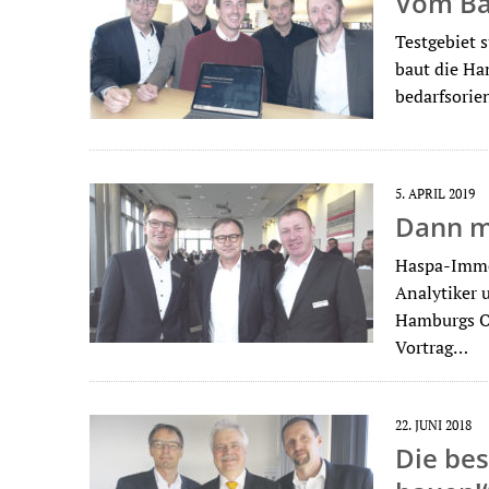
Vom Ba
Testgebiet 
baut die Ha
bedarfsorie
5. APRIL 2019
Dann mu
Haspa-Immob
Analytiker 
Hamburgs Ob
Vortrag…
22. JUNI 2018
Die bes