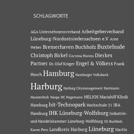
SCHLAGWORTE
Arbeitgeberverband
AGA Unternehmensverband
Lüneburg-Nordostniedersachsen e.V
Arne
Buxtehude
Bremerhaven
Buchholz
Weber
Dierkes
Christoph Birkel
Corinna Horeis
Partner
Engel & Völkers
Dr. Olaf Krüger
Frank
Hamburg
Horch
Hamburger Volksbank
Harburg
Hartmann
Harburg Citymanagement
HELIOS Mariahilf Klinik
Haustechnik
Haspa
HC Hagemann
hit-Technopark
Hamburg
IBA
Hochschule 21
IHK Lüneburg-Wolfsburg
Hamburg
Industrie-
und Handelskammer Lüneburg-Wolfsburg
ISI Buchholz
Lüneburg
Landkreis Harburg
Martin
Karen Pein