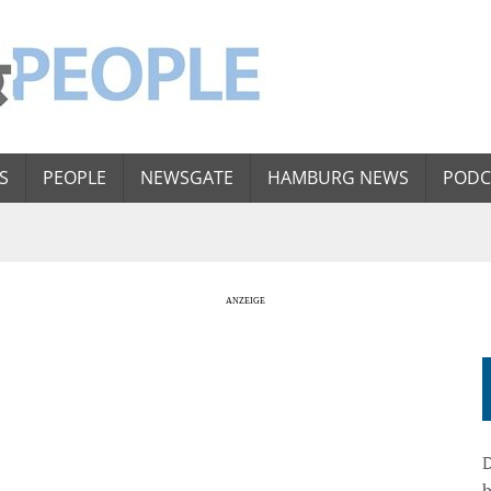
S
PEOPLE
NEWSGATE
HAMBURG NEWS
PODC
D
b