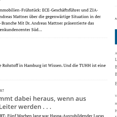
“
mmobilien-Frühstück: ECE-Geschäfts­führer und ZIA-
ndreas Mattner über die gegenwärtige Situation in der
A
Branche Mit Dr. Andreas Mattner präsentierte das
enkundencenter Süd…
A
e Rohstoff in Hamburg ist Wissen. Und die TUHH ist eine
B
017
mmt dabei heraus, wenn aus
V
H
Leiter werden . . .
T- Fünf Wochen lang war Haspa-Auszubildender Lucas