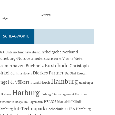
nzeige
SCHLAGWORTE
Arbeitgeberverband
GA Unternehmensverband
Lüneburg-Nordostniedersachsen e.V
Arne Weber
Buxtehude
Bremerhaven
Buchholz
Christoph
Dierkes Partner
irkel
Dr. Olaf Krüger
Corinna Horeis
Hamburg
Engel & Völkers
Frank Horch
Hamburger
Harburg
Hartmann
olksbank
Harburg Citymanagement
HELIOS Mariahilf Klinik
austechnik
Haspa
HC Hagemann
hit-Technopark
Hamburg
IBA Hamburg
Hochschule 21