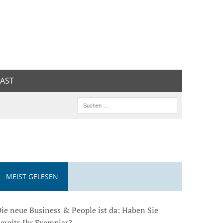
AST
MEIST GELESEN
ie neue Business & People ist da: Haben Sie
ereits Ihr Exemplar?