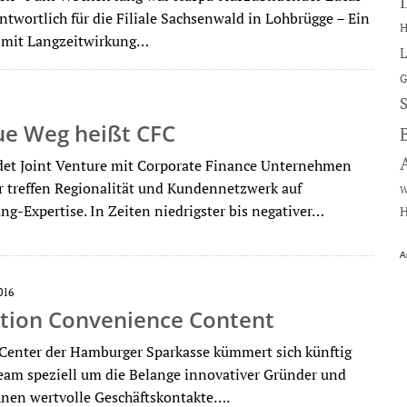
ntwortlich für die Filiale Sachsenwald in Lohbrügge – Ein
H
 mit Langzeitwirkung…
L
G
ue Weg heißt CFC
et Joint Venture mit Corporate Finance Unternehmen
r treffen Regionalität und Kundennetzwerk auf
W
ng-Expertise. In Zeiten niedrigster bis negativer…
H
A
016
tion Convenience Content
Center der Hamburger Sparkasse kümmert sich künftig
eam speziell um die Belange innovativer Gründer und
ihnen wertvolle Geschäftskontakte….