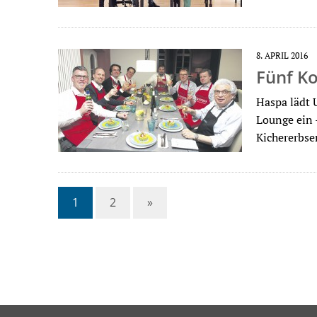
8. APRIL 2016
Fünf K
Haspa lädt 
Lounge ein 
Kichererbse
1
2
»