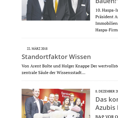
bauen!
10. Haspa-I
Präsident A
Immobilien-
Haspa-Firm
22. MÄRZ 2018
Standortfaktor Wissen
Von Arent Bolte und Holger Knappe Der wertvollst
zentrale Säule der Wissensstadt…
8. DEZEMBER 2
Das ko
Azubis 
B&P VOR OR