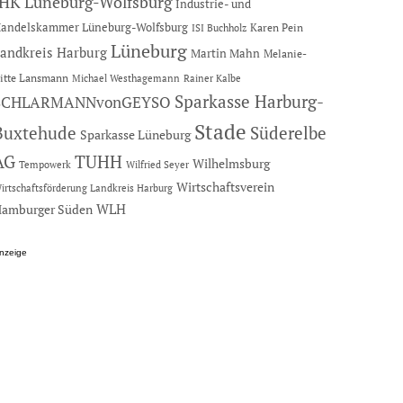
IHK Lüneburg-Wolfsburg
Industrie- und
andelskammer Lüneburg-Wolfsburg
Karen Pein
ISI Buchholz
Lüneburg
andkreis Harburg
Martin Mahn
Melanie-
itte Lansmann
Michael Westhagemann
Rainer Kalbe
Sparkasse Harburg-
SCHLARMANNvonGEYSO
Stade
Buxtehude
Süderelbe
Sparkasse Lüneburg
AG
TUHH
Wilhelmsburg
Tempowerk
Wilfried Seyer
Wirtschaftsverein
irtschaftsförderung Landkreis Harburg
amburger Süden
WLH
nzeige