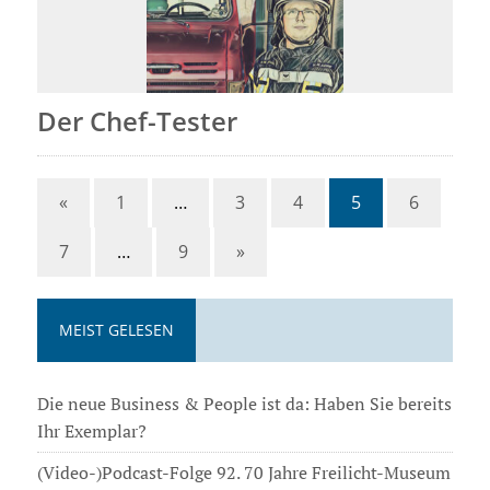
Der Chef-Tester
«
1
…
3
4
5
6
7
…
9
»
MEIST GELESEN
Die neue Business & People ist da: Haben Sie bereits
Ihr Exemplar?
(Video-)Podcast-Folge 92. 70 Jahre Freilicht-Museum