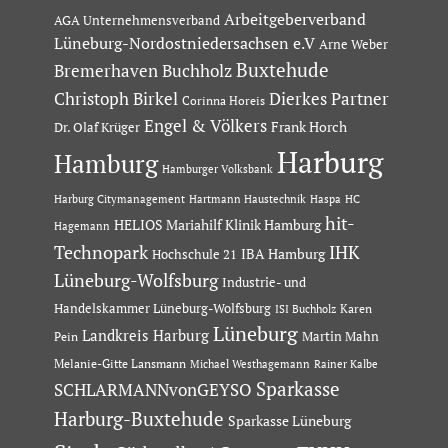
Arbeitgeberverband
AGA Unternehmensverband
Lüneburg-Nordostniedersachsen e.V
Arne Weber
Buxtehude
Bremerhaven
Buchholz
Dierkes Partner
Christoph Birkel
Corinna Horeis
Engel & Völkers
Dr. Olaf Krüger
Frank Horch
Harburg
Hamburg
Hamburger Volksbank
Hartmann Haustechnik
Haspa
Harburg Citymanagement
HC
hit-
HELIOS Mariahilf Klinik Hamburg
Hagemann
Technopark
IHK
IBA Hamburg
Hochschule 21
Lüneburg-Wolfsburg
Industrie- und
Handelskammer Lüneburg-Wolfsburg
Karen
ISI Buchholz
Lüneburg
Landkreis Harburg
Martin Mahn
Pein
Melanie-Gitte Lansmann
Michael Westhagemann
Rainer Kalbe
Sparkasse
SCHLARMANNvonGEYSO
Harburg-Buxtehude
Sparkasse Lüneburg