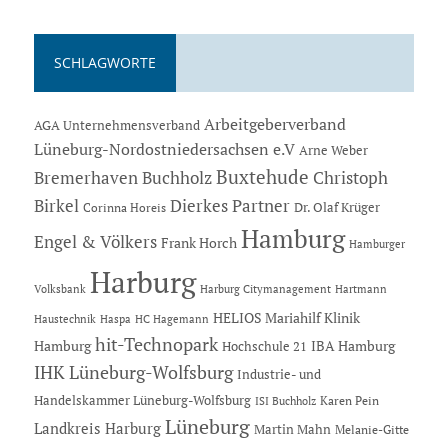
SCHLAGWORTE
Arbeitgeberverband
AGA Unternehmensverband
Lüneburg-Nordostniedersachsen e.V
Arne Weber
Buxtehude
Bremerhaven
Buchholz
Christoph
Dierkes Partner
Birkel
Dr. Olaf Krüger
Corinna Horeis
Hamburg
Engel & Völkers
Frank Horch
Hamburger
Harburg
Hartmann
Volksbank
Harburg Citymanagement
HELIOS Mariahilf Klinik
Haustechnik
Haspa
HC Hagemann
hit-Technopark
Hamburg
IBA Hamburg
Hochschule 21
IHK Lüneburg-Wolfsburg
Industrie- und
Handelskammer Lüneburg-Wolfsburg
Karen Pein
ISI Buchholz
Lüneburg
Landkreis Harburg
Martin Mahn
Melanie-Gitte