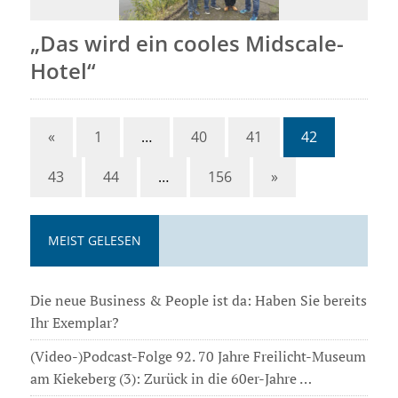
„Das wird ein cooles Midscale-
Hotel“
«
1
…
40
41
42
43
44
…
156
»
MEIST GELESEN
Die neue Business & People ist da: Haben Sie bereits
Ihr Exemplar?
(Video-)Podcast-Folge 92. 70 Jahre Freilicht-Museum
am Kiekeberg (3): Zurück in die 60er-Jahre …