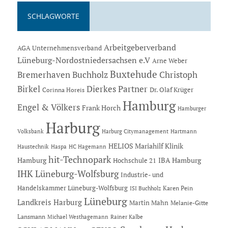
SCHLAGWORTE
Arbeitgeberverband
AGA Unternehmensverband
Lüneburg-Nordostniedersachsen e.V
Arne Weber
Buxtehude
Bremerhaven
Buchholz
Christoph
Dierkes Partner
Birkel
Dr. Olaf Krüger
Corinna Horeis
Hamburg
Engel & Völkers
Frank Horch
Hamburger
Harburg
Hartmann
Volksbank
Harburg Citymanagement
HELIOS Mariahilf Klinik
Haustechnik
Haspa
HC Hagemann
hit-Technopark
Hamburg
IBA Hamburg
Hochschule 21
IHK Lüneburg-Wolfsburg
Industrie- und
Handelskammer Lüneburg-Wolfsburg
Karen Pein
ISI Buchholz
Lüneburg
Landkreis Harburg
Martin Mahn
Melanie-Gitte
Lansmann
Michael Westhagemann
Rainer Kalbe