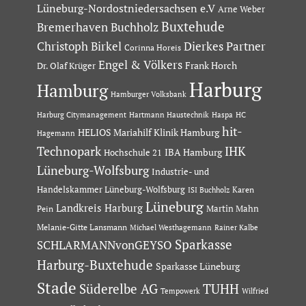
Lüneburg-Nordostniedersachsen e.V
Arne Weber
Buxtehude
Bremerhaven
Buchholz
Dierkes Partner
Christoph Birkel
Corinna Horeis
Engel & Völkers
Dr. Olaf Krüger
Frank Horch
Harburg
Hamburg
Hamburger Volksbank
Hartmann Haustechnik
Haspa
Harburg Citymanagement
HC
hit-
HELIOS Mariahilf Klinik Hamburg
Hagemann
Technopark
IHK
IBA Hamburg
Hochschule 21
Lüneburg-Wolfsburg
Industrie- und
Handelskammer Lüneburg-Wolfsburg
Karen
ISI Buchholz
Lüneburg
Landkreis Harburg
Martin Mahn
Pein
Melanie-Gitte Lansmann
Michael Westhagemann
Rainer Kalbe
Sparkasse
SCHLARMANNvonGEYSO
Harburg-Buxtehude
Sparkasse Lüneburg
Stade
Süderelbe AG
TUHH
Tempowerk
Wilfried