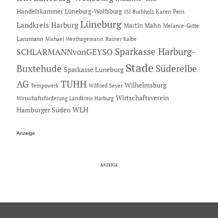
Handelskammer Lüneburg-Wolfsburg
Karen Pein
ISI Buchholz
Lüneburg
Landkreis Harburg
Martin Mahn
Melanie-Gitte
Lansmann
Michael Westhagemann
Rainer Kalbe
Sparkasse Harburg-
SCHLARMANNvonGEYSO
Stade
Buxtehude
Süderelbe
Sparkasse Lüneburg
AG
TUHH
Wilhelmsburg
Tempowerk
Wilfried Seyer
Wirtschaftsverein
Wirtschaftsförderung Landkreis Harburg
Hamburger Süden
WLH
Anzeige