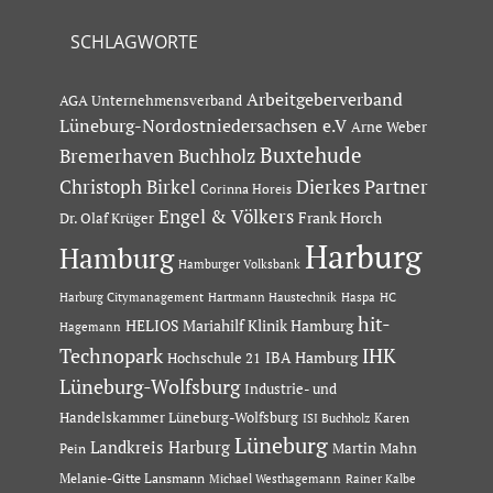
SCHLAGWORTE
Arbeitgeberverband
AGA Unternehmensverband
Lüneburg-Nordostniedersachsen e.V
Arne Weber
Buxtehude
Bremerhaven
Buchholz
Dierkes Partner
Christoph Birkel
Corinna Horeis
Engel & Völkers
Dr. Olaf Krüger
Frank Horch
Harburg
Hamburg
Hamburger Volksbank
Hartmann Haustechnik
Haspa
Harburg Citymanagement
HC
hit-
HELIOS Mariahilf Klinik Hamburg
Hagemann
Technopark
IHK
IBA Hamburg
Hochschule 21
Lüneburg-Wolfsburg
Industrie- und
Handelskammer Lüneburg-Wolfsburg
Karen
ISI Buchholz
Lüneburg
Landkreis Harburg
Martin Mahn
Pein
Melanie-Gitte Lansmann
Michael Westhagemann
Rainer Kalbe