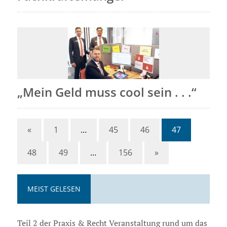
„Mein Geld muss cool sein . . .“
«
1
…
45
46
47
48
49
…
156
»
MEIST GELESEN
Teil 2 der Praxis & Recht Veranstaltung rund um das