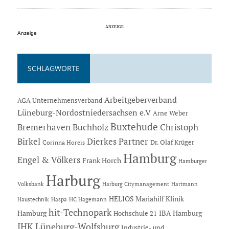
Anzeige
SCHLAGWORTE
Arbeitgeberverband
AGA Unternehmensverband
Lüneburg-Nordostniedersachsen e.V
Arne Weber
Buxtehude
Bremerhaven
Buchholz
Christoph
Dierkes Partner
Birkel
Dr. Olaf Krüger
Corinna Horeis
Hamburg
Engel & Völkers
Frank Horch
Hamburger
Harburg
Hartmann
Volksbank
Harburg Citymanagement
HELIOS Mariahilf Klinik
Haustechnik
Haspa
HC Hagemann
hit-Technopark
Hamburg
IBA Hamburg
Hochschule 21
IHK Lüneburg-Wolfsburg
Industrie- und