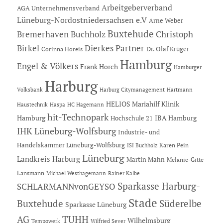
Arbeitgeberverband
AGA Unternehmensverband
Lüneburg-Nordostniedersachsen e.V
Arne Weber
Buxtehude
Bremerhaven
Buchholz
Christoph
Dierkes Partner
Birkel
Dr. Olaf Krüger
Corinna Horeis
Hamburg
Engel & Völkers
Frank Horch
Hamburger
Harburg
Hartmann
Volksbank
Harburg Citymanagement
HELIOS Mariahilf Klinik
Haustechnik
Haspa
HC Hagemann
hit-Technopark
Hamburg
IBA Hamburg
Hochschule 21
IHK Lüneburg-Wolfsburg
Industrie- und
Handelskammer Lüneburg-Wolfsburg
Karen Pein
ISI Buchholz
Lüneburg
Landkreis Harburg
Martin Mahn
Melanie-Gitte
Lansmann
Michael Westhagemann
Rainer Kalbe
Sparkasse Harburg-
SCHLARMANNvonGEYSO
Stade
Buxtehude
Süderelbe
Sparkasse Lüneburg
AG
TUHH
Wilhelmsburg
Tempowerk
Wilfried Seyer