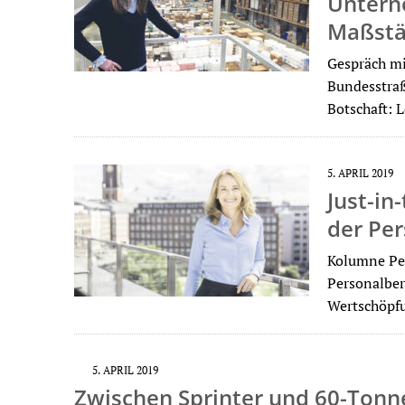
Untern
Maßstä
Gespräch mi
Bundesstraß
Botschaft: 
5. APRIL 2019
Just-in
der Pe
Kolumne Per
Personalber
Wertschöpfu
5. APRIL 2019
Zwischen Sprinter und 60-Ton