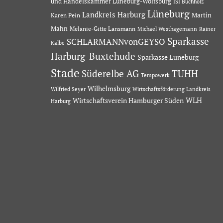
und Handelskammer Lüneburg-Wolfsburg
ISI Buchholz
Lüneburg
Landkreis Harburg
Martin
Karen Pein
Mahn
Melanie-Gitte Lansmann
Michael Westhagemann
Rainer
Sparkasse
SCHLARMANNvonGEYSO
Kalbe
Harburg-Buxtehude
Sparkasse Lüneburg
Stade
Süderelbe AG
TUHH
Tempowerk
Wilhelmsburg
Wilfried Seyer
Wirtschaftsförderung Landkreis
Wirtschaftsverein Hamburger Süden
WLH
Harburg