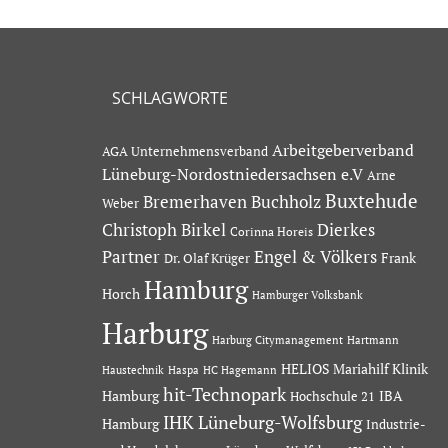
SCHLAGWORTE
Arbeitgeberverband
AGA Unternehmensverband
Lüneburg-Nordostniedersachsen e.V
Arne
Buxtehude
Bremerhaven
Buchholz
Weber
Dierkes
Christoph Birkel
Corinna Horeis
Partner
Engel & Völkers
Dr. Olaf Krüger
Frank
Hamburg
Horch
Hamburger Volksbank
Harburg
Hartmann
Harburg Citymanagement
HELIOS Mariahilf Klinik
Haustechnik
Haspa
HC Hagemann
hit-Technopark
Hamburg
IBA
Hochschule 21
IHK Lüneburg-Wolfsburg
Hamburg
Industrie-