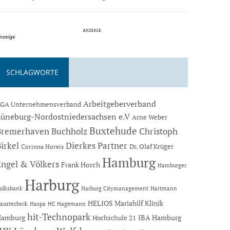
nzeige
SCHLAGWORTE
Arbeitgeberverband
GA Unternehmensverband
Lüneburg-Nordostniedersachsen e.V
Arne Weber
Buxtehude
Bremerhaven
Buchholz
Christoph
Dierkes Partner
irkel
Dr. Olaf Krüger
Corinna Horeis
Hamburg
Engel & Völkers
Frank Horch
Hamburger
Harburg
Hartmann
olksbank
Harburg Citymanagement
HELIOS Mariahilf Klinik
austechnik
Haspa
HC Hagemann
hit-Technopark
Hamburg
IBA Hamburg
Hochschule 21