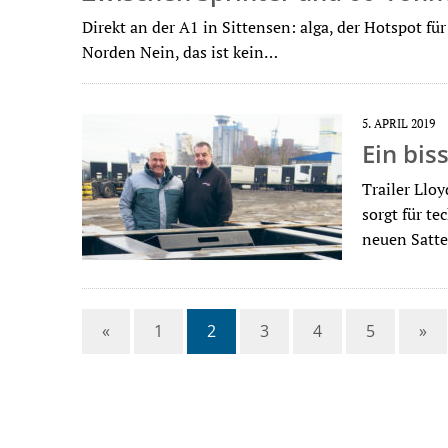
Direkt an der A1 in Sittensen: alga, der Hotspot 
Norden Nein, das ist kein…
5. APRIL 2019
Ein biss
Trailer Llo
sorgt für t
neuen Satt
«
1
2
3
4
5
»