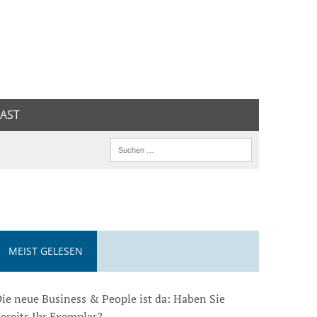
AST
MEIST GELESEN
ie neue Business & People ist da: Haben Sie
ereits Ihr Exemplar?