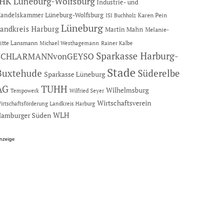
IHK Lüneburg-Wolfsburg
Industrie- und
andelskammer Lüneburg-Wolfsburg
Karen Pein
ISI Buchholz
Lüneburg
andkreis Harburg
Martin Mahn
Melanie-
itte Lansmann
Michael Westhagemann
Rainer Kalbe
Sparkasse Harburg-
SCHLARMANNvonGEYSO
Stade
Buxtehude
Süderelbe
Sparkasse Lüneburg
AG
TUHH
Wilhelmsburg
Tempowerk
Wilfried Seyer
Wirtschaftsverein
irtschaftsförderung Landkreis Harburg
amburger Süden
WLH
nzeige