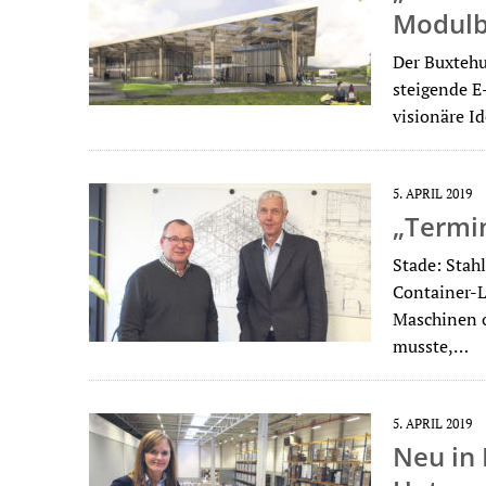
Modulb
Der Buxtehu
steigende E
visionäre I
5. APRIL 2019
„Termin
Stade: Stah
Container-L
Maschinen o
musste,…
5. APRIL 2019
Neu in 