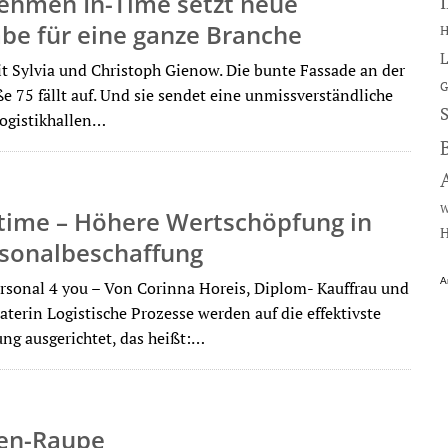
ehmen In-Time setzt neue
be für eine ganze Branche
H
L
t Sylvia und Christoph Gienow. Die bunte Fassade an der
G
e 75 fällt auf. Und sie sendet eine unmissverständliche
Logistikhallen…
W
-time – Höhere Wertschöpfung in
H
rsonalbeschaffung
A
sonal 4 you – Von Corinna Horeis, Diplom- Kauffrau und
aterin Logistische Prozesse werden auf die effektivste
ng ausgerichtet, das heißt:…
nen-Raupe