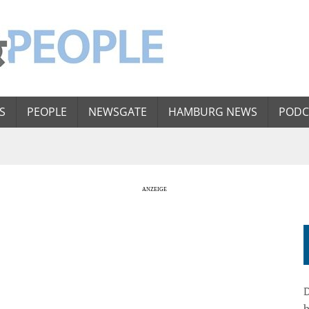
S
PEOPLE
NEWSGATE
HAMBURG NEWS
PODC
D
b