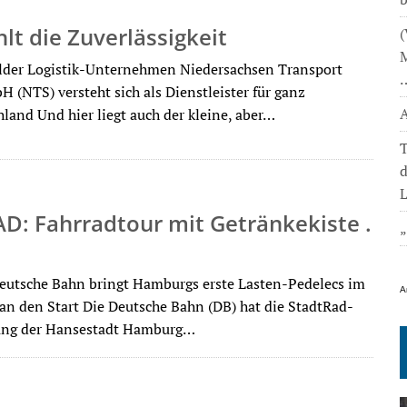
hlt die Zuverlässigkeit
(
M
lder Logistik-Unternehmen Niedersachsen Transport
 (NTS) versteht sich als Dienstleister für ganz
A
land Und hier liegt auch der kleine, aber…
T
L
D: Fahrradtour mit Getränkekiste .
eutsche Bahn bringt Hamburgs erste Lasten-Pedelecs im
A
an den Start Die Deutsche Bahn (DB) hat die StadtRad-
ung der Hansestadt Hamburg…