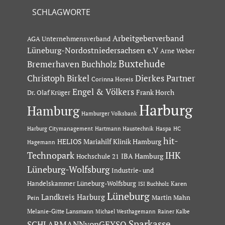
SCHLAGWORTE
Arbeitgeberverband
AGA Unternehmensverband
Lüneburg-Nordostniedersachsen e.V
Arne Weber
Buxtehude
Bremerhaven
Buchholz
Dierkes Partner
Christoph Birkel
Corinna Horeis
Engel & Völkers
Dr. Olaf Krüger
Frank Horch
Harburg
Hamburg
Hamburger Volksbank
Hartmann Haustechnik
Haspa
Harburg Citymanagement
HC
hit-
HELIOS Mariahilf Klinik Hamburg
Hagemann
Technopark
IHK
IBA Hamburg
Hochschule 21
Lüneburg-Wolfsburg
Industrie- und
Handelskammer Lüneburg-Wolfsburg
Karen
ISI Buchholz
Lüneburg
Landkreis Harburg
Martin Mahn
Pein
Melanie-Gitte Lansmann
Michael Westhagemann
Rainer Kalbe
Sparkasse
SCHLARMANNvonGEYSO