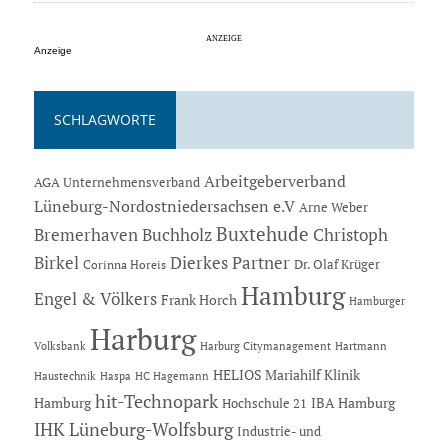
Anzeige
SCHLAGWORTE
Arbeitgeberverband
AGA Unternehmensverband
Lüneburg-Nordostniedersachsen e.V
Arne Weber
Buxtehude
Bremerhaven
Buchholz
Christoph
Dierkes Partner
Birkel
Dr. Olaf Krüger
Corinna Horeis
Hamburg
Engel & Völkers
Frank Horch
Hamburger
Harburg
Hartmann
Volksbank
Harburg Citymanagement
HELIOS Mariahilf Klinik
Haustechnik
Haspa
HC Hagemann
hit-Technopark
Hamburg
IBA Hamburg
Hochschule 21
IHK Lüneburg-Wolfsburg
Industrie- und