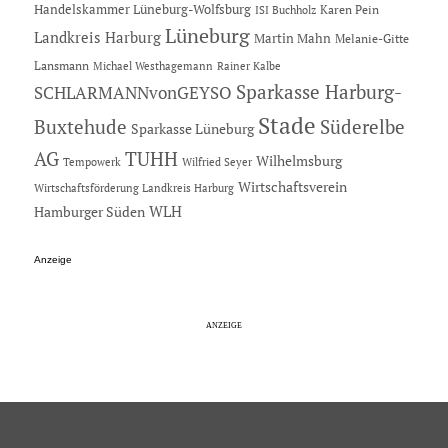
Handelskammer Lüneburg-Wolfsburg
Karen Pein
ISI Buchholz
Lüneburg
Landkreis Harburg
Martin Mahn
Melanie-Gitte
Lansmann
Michael Westhagemann
Rainer Kalbe
Sparkasse Harburg-
SCHLARMANNvonGEYSO
Stade
Buxtehude
Süderelbe
Sparkasse Lüneburg
AG
TUHH
Wilhelmsburg
Tempowerk
Wilfried Seyer
Wirtschaftsverein
Wirtschaftsförderung Landkreis Harburg
Hamburger Süden
WLH
Anzeige