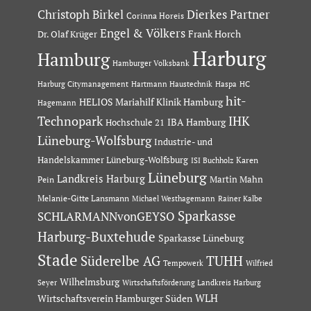
Dierkes Partner
Christoph Birkel
Corinna Horeis
Engel & Völkers
Dr. Olaf Krüger
Frank Horch
Harburg
Hamburg
Hamburger Volksbank
Hartmann Haustechnik
Haspa
Harburg Citymanagement
HC
hit-
HELIOS Mariahilf Klinik Hamburg
Hagemann
Technopark
IHK
IBA Hamburg
Hochschule 21
Lüneburg-Wolfsburg
Industrie- und
Handelskammer Lüneburg-Wolfsburg
Karen
ISI Buchholz
Lüneburg
Landkreis Harburg
Martin Mahn
Pein
Melanie-Gitte Lansmann
Michael Westhagemann
Rainer Kalbe
Sparkasse
SCHLARMANNvonGEYSO
Harburg-Buxtehude
Sparkasse Lüneburg
Stade
Süderelbe AG
TUHH
Tempowerk
Wilfried
Wilhelmsburg
Seyer
Wirtschaftsförderung Landkreis Harburg
Wirtschaftsverein Hamburger Süden
WLH