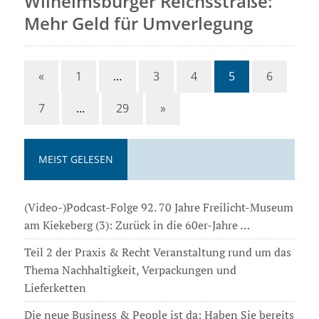
Wilhelmsburger Reichsstraße:
Mehr Geld für Umverlegung
«
1
…
3
4
5
6
7
…
29
»
MEIST GELESEN
(Video-)Podcast-Folge 92. 70 Jahre Freilicht-Museum
am Kiekeberg (3): Zurück in die 60er-Jahre …
Teil 2 der Praxis & Recht Veranstaltung rund um das
Thema Nachhaltigkeit, Verpackungen und
Lieferketten
Die neue Business & People ist da: Haben Sie bereits