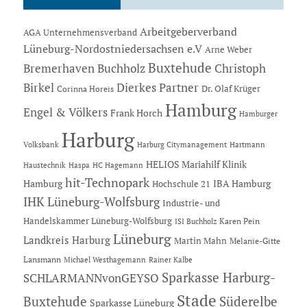
Arbeitgeberverband
AGA Unternehmensverband
Lüneburg-Nordostniedersachsen e.V
Arne Weber
Buxtehude
Bremerhaven
Buchholz
Christoph
Dierkes Partner
Birkel
Dr. Olaf Krüger
Corinna Horeis
Hamburg
Engel & Völkers
Frank Horch
Hamburger
Harburg
Hartmann
Volksbank
Harburg Citymanagement
HELIOS Mariahilf Klinik
Haustechnik
Haspa
HC Hagemann
hit-Technopark
Hamburg
IBA Hamburg
Hochschule 21
IHK Lüneburg-Wolfsburg
Industrie- und
Handelskammer Lüneburg-Wolfsburg
Karen Pein
ISI Buchholz
Lüneburg
Landkreis Harburg
Martin Mahn
Melanie-Gitte
Lansmann
Michael Westhagemann
Rainer Kalbe
Sparkasse Harburg-
SCHLARMANNvonGEYSO
Stade
Buxtehude
Süderelbe
Sparkasse Lüneburg